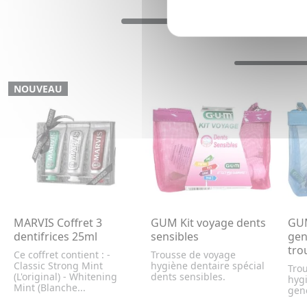
NOUVEAU
MARVIS Coffret 3
GUM Kit voyage dents
GUM
dentifrices 25ml
sensibles
gen
tro
Ce coffret contient : -
Trousse de voyage
Classic Strong Mint
hygiène dentaire spécial
Tro
(L'original) - Whitening
dents sensibles.
hygi
Mint (Blanche...
genc