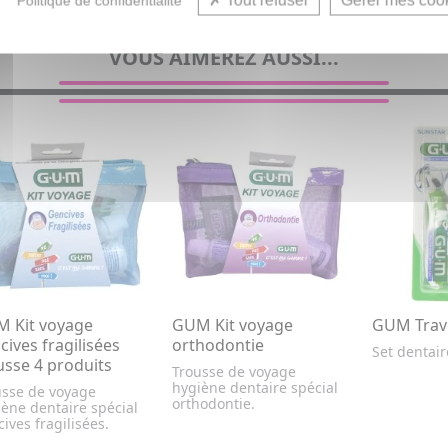
Tout refuser
Gérer mes coo
Politique de confidentialité
VOUS AIMEREZ AUSSI...
 Kit voyage
GUM Kit voyage
GUM Trave
cives fragilisées
orthodontie
Set dentai
usse 4 produits
Trousse de voyage
hygiène dentaire spécial
usse de voyage
orthodontie.
ène dentaire spécial
ives fragilisées.