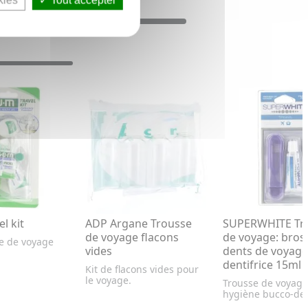
kies
Tout accepter
l kit
ADP Argane Trousse
SUPERWHITE Tr
de voyage flacons
de voyage: bros
re de voyage
vides
dents de voyage
dentifrice 15ml
Kit de flacons vides pour
le voyage.
Trousse de voyage
hygiène bucco-den