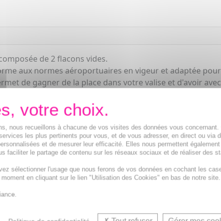
composée de 2 flacons vides.
orme aux normes aéroportuaires en vigeur et adaptée pour
met de gagner de la place dans votre valise et d'avoir ave
ions, nous recueillons à chacune de vos visites des données vous concernant
services les plus pertinents pour vous, et de vous adresser, en direct ou via 
ersonnalisées et de mesurer leur efficacité. Elles nous permettent également
s faciliter le partage de contenu sur les réseaux sociaux et de réaliser des st
vez sélectionner l'usage que nous ferons de vos données en cochant les cas
t moment en cliquant sur le lien "Utilisation des Cookies" en bas de notre site.
iance.