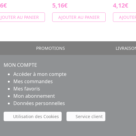
16€
5,16€
4,12€
JOUTER AU PANIER
AJOUTER AU PANIER
AJOUTER
PROMOTIONS
LIVRAISO
MON COMPTE
Accéder à mon compte
Mes commandes
Mes favoris
Mon abonnement
Données personnelles
Utilisation des Cookies
Service client