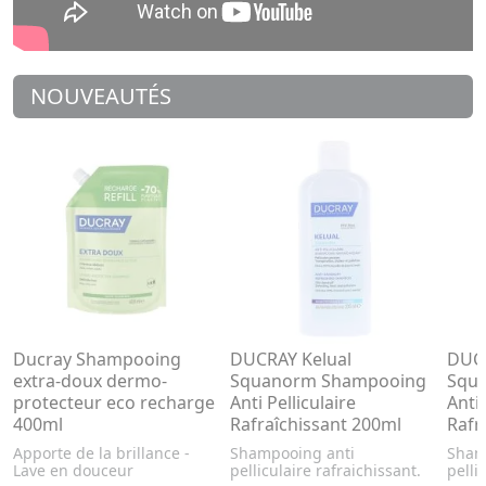
NOUVEAUTÉS
Ducray Shampooing
DUCRAY Kelual
DUCR
extra-doux dermo-
Squanorm Shampooing
Squ
protecteur eco recharge
Anti Pelliculaire
Anti 
400ml
Rafraîchissant 200ml
Rafr
Apporte de la brillance -
Shampooing anti
Sham
Lave en douceur
pelliculaire rafraichissant.
pelli