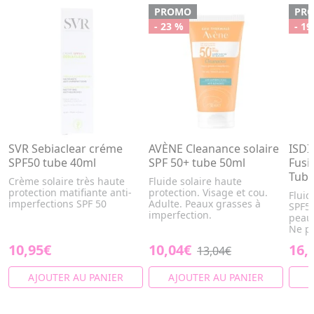
PROMO
PR
- 23 %
- 19
SVR Sebiaclear créme
AVÈNE Cleanance solaire
ISDI
SPF50 tube 40ml
SPF 50+ tube 50ml
Fusi
Tube
Crème solaire très haute
Fluide solaire haute
protection matifiante anti-
protection. Visage et cou.
Fluid
imperfections SPF 50
Adulte. Peaux grasses à
SPF50
imperfection.
peaux
Ne pi
10,95€
10,04€
16,
13,04€
AJOUTER AU PANIER
AJOUTER AU PANIER
A