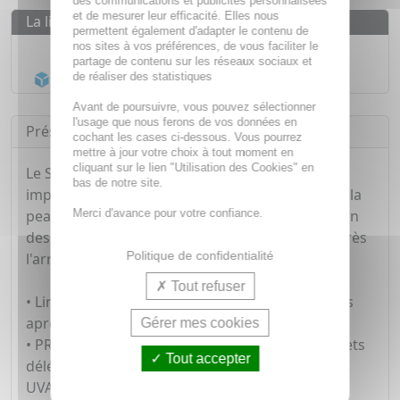
des communications et publicités personnalisées
et de mesurer leur efficacité. Elles nous
La livraison
permettent également d'adapter le contenu de
nos sites à vos préférences, de vous faciliter le
Livraison gratuite dès
55€
partage de contenu sur les réseaux sociaux et
Acheminement Chronopost
en 24h*
de réaliser des statistiques
Avant de poursuivre, vous pouvez sélectionner
l'usage que nous ferons de vos données en
Présentation
cochant les cases ci-dessous. Vous pourrez
mettre à jour votre choix à tout moment en
cliquant sur le lien "Utilisation des Cookies" en
Le SOIN SOLAIRE KERACNYL UV Fluide anti-
bas de notre site.
imperfections offre une très haute protection à la
Merci d'avance pour votre confiance.
peau grâce à son SPF50+. Il favorise la disparition
des imperfections et limite leur réapparition après
Politique de confidentialité
l'arrêt de l'exposition aux UV : "l'effet rebond".
Tout refuser
• Limite la réapparition des imperfections 1 mois
après l'arrêt de l'exposition solaire.
Gérer mes cookies
• PROTÈGE la peau à tendance acnéique des effets
Tout accepter
délétères du soleil grâce à sa protection solaire
UVA/UVB.