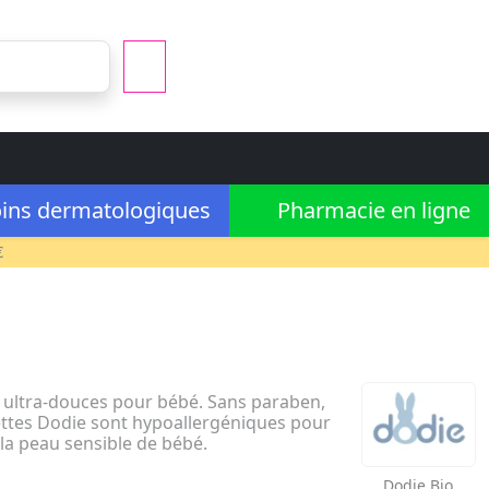
ins dermatologiques
Pharmacie en ligne
€
s ultra-douces pour bébé. Sans paraben,
ettes Dodie sont hypoallergéniques pour
 la peau sensible de bébé.
Dodie
Bio