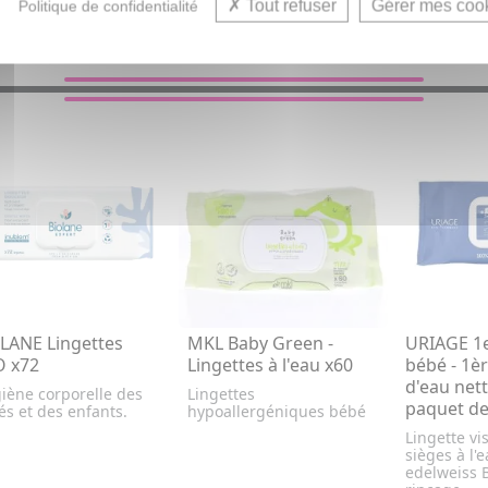
Tout refuser
Gérer mes coo
Politique de confidentialité
VOUS AIMEREZ AUSSI...
LANE Lingettes
MKL Baby Green -
URIAGE 1e
 x72
Lingettes à l'eau x60
bébé - 1èr
d'eau net
iène corporelle des
Lingettes
paquet de
s et des enfants.
hypoallergéniques bébé
Lingette vi
sièges à l'
edelweiss 