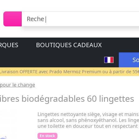
RQUES
BOUTIQUES CADEAUX
So
Livraison OFFERTE avec
Prado Mermoz Premium
ou à partir de 55
 pour le change
ibres biodégradables 60 lingettes
Lingettes nettoyante siège, visage et main
sans alcool, sans phénoxyéthanol. Les ling
une toilette en douceur tout en respectant
En stock