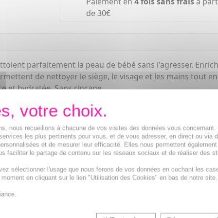
Paiement en
4 fois sans frais
à part
de 30€
toient parfaitement la peau de bébé sans l'agresser. Enrichi
rmettent de nettoyer le siège, le visage et les mains tout
ce et hydratée. Sans rinçage.
ions, nous recueillons à chacune de vos visites des données vous concernant
services les plus pertinents pour vous, et de vous adresser, en direct ou via 
ersonnalisées et de mesurer leur efficacité. Elles nous permettent également
s faciliter le partage de contenu sur les réseaux sociaux et de réaliser des st
vez sélectionner l'usage que nous ferons de vos données en cochant les cas
t moment en cliquant sur le lien "Utilisation des Cookies" en bas de notre site.
Lingettes toilette bébé et Lingettes change bébé pour bé
iance.