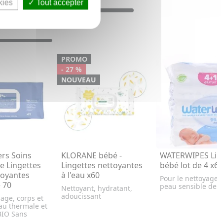
kies
Tout accepter
PROMO
- 27 %
NOUVEAU
rs Soins
KLORANE bébé -
WATERWIPES Lin
e Lingettes
Lingettes nettoyantes
bébé lot de 4 x6
toyantes
à l'eau x60
Pour le nettoyage 
 70
peau sensible des
Nettoyant, hydratant,
adoucissant
sage, corps et
eau thermale et
BIO Sans