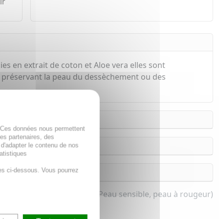
ir
es en extrait de coton et Aloe vera elles sont
 en préservant la peau du dessèchement ou des
. Ces données nous permettent
des partenaires, des
 d'adapter le contenu de nos
atistiques
es ci-dessous. Vous pourrez
bé et enfant & adolescent (Peau sensible, peau à rougeur)