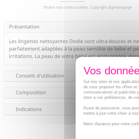
Photos non contractuelles. Copyright digimarquage
Présentation
Les lingettes nettoyantes Dodie sont ultra-douces et net
parfaitement adaptées à la peau sensible de bébé et pe
irritations. La peau de votre bébé est alors propre, dou
Conseils d'utilisation
Sur nos sites et nos applicat
de vous proposer les offres et 
Composition
communications et publicités p
sites à vos préférences, de vou
Avant de poursuivre, vous pou
Indications
mettre à jour votre choix à tou
Merci d'avance pour votre conf