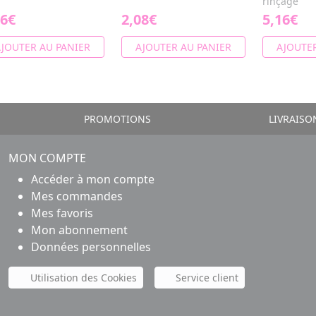
rinçage
16€
2,08€
5,16€
JOUTER AU PANIER
AJOUTER AU PANIER
AJOUTER
PROMOTIONS
LIVRAISO
MON COMPTE
Accéder à mon compte
Mes commandes
Mes favoris
Mon abonnement
Données personnelles
Utilisation des Cookies
Service client