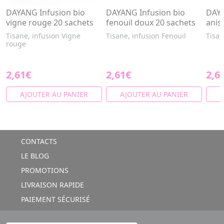
DAYANG Infusion bio
DAYANG Infusion bio
DAYA
vigne rouge 20 sachets
fenouil doux 20 sachets
anis
Tisane, infusion Vigne
Tisane, infusion Fenouil
Tisan
rouge
2,61€
2,61€
2,6
AJOUTER AU PANIER
AJOUTER AU PANIER
A
CONTACTS
LE BLOG
PROMOTIONS
LIVRAISON RAPIDE
PAIEMENT SÉCURISÉ