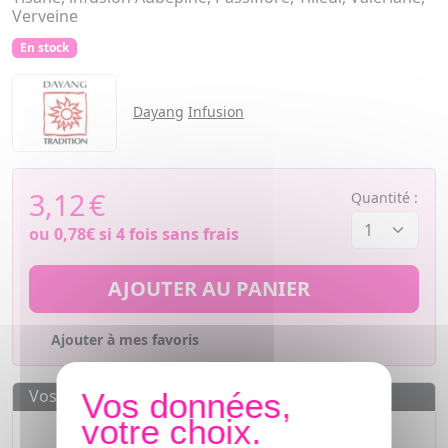
Verveine
En stock
Dayang
Infusion
3,12
€
Quantité :
ou
0,78€
si 4 fois sans frais
AJOUTER AU PANIER
Ajouter à mes favoris
Vos avantages
Des prix
IMBATTABLES