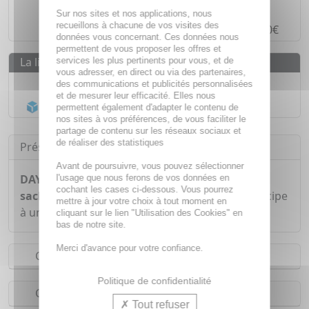
Paiement en ligne
SÉCURISÉ
Sur nos sites et nos applications, nous
recueillons à chacune de vos visites des
Paiement en
4 fois sans frais
à partir de 30€
données vous concernant. Ces données nous
permettent de vous proposer les offres et
La livraison
services les plus pertinents pour vous, et de
vous adresser, en direct ou via des partenaires,
Livraison gratuite dès
55€
des communications et publicités personnalisées
et de mesurer leur efficacité. Elles nous
Acheminement Chronopost
en 24h*
permettent également d'adapter le contenu de
nos sites à vos préférences, de vous faciliter le
partage de contenu sur les réseaux sociaux et
de réaliser des statistiques
Présentation
Avant de poursuivre, vous pouvez sélectionner
DAYANG Infusion bio sommeil détente 20
l'usage que nous ferons de vos données en
cochant les cases ci-dessous. Vous pourrez
sachets
joue un rôle dans la relaxation. et participe
mettre à jour votre choix à tout moment en
à un sommeil de qualité
cliquant sur le lien "Utilisation des Cookies" en
bas de notre site.
Merci d'avance pour votre confiance.
Conseils d'utilisation
Politique de confidentialité
Composition
Tout refuser