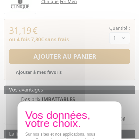
Clinique
For Men
31,19
€
Quantité :
ou 4 fois
7,80€
sans frais
AJOUTER AU PANIER
Ajouter à mes favoris
Vos avantages
Des prix
IMBATTABLES
Paiement en ligne
SÉCURISÉ
Paiement en
4 fois sans frais
à partir de 30€
La livraison
Sur nos sites et nos applications, nous