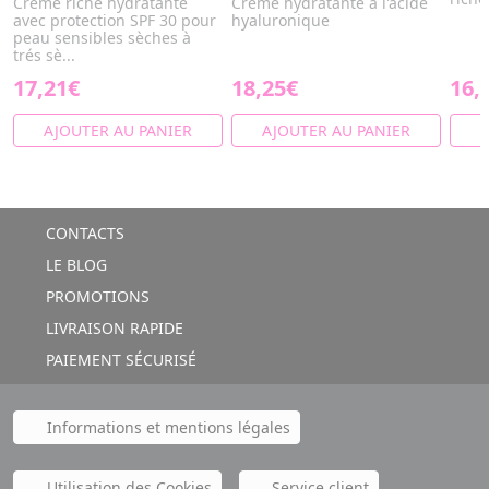
Crème riche hydratante
Crème hydratante à l'acide
avec protection SPF 30 pour
hyaluronique
peau sensibles sèches à
trés sè...
17,21€
18,25€
16,
AJOUTER AU PANIER
AJOUTER AU PANIER
A
CONTACTS
LE BLOG
PROMOTIONS
LIVRAISON RAPIDE
PAIEMENT SÉCURISÉ
Informations et mentions légales
Utilisation des Cookies
Service client