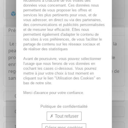
recueillons à chacune de vos visites des
Livraison gratuite dès
55€
données vous concernant. Ces données nous
permettent de vous proposer les offres et
Acheminement Chronopost
en 24h*
services les plus pertinents pour vous, et de
vous adresser, en direct ou via des partenaires,
des communications et publicités personnalisées
Présentation
et de mesurer leur efficacité. Elles nous
permettent également d'adapter le contenu de
nos sites à vos préférences, de vous faciliter le
Le soin réhydratant 72h hydrate en profondeur la
partage de contenu sur les réseaux sociaux et
de réaliser des statistiques
peau durant 72h en continu. Sa texture légère
procure une sensation de fraicheur et sa formule
Avant de poursuivre, vous pouvez sélectionner
enrichie à l'Aloe Vera permet à la peau de se
l'usage que nous ferons de vos données en
cochant les cases ci-dessous. Vous pourrez
regénérer et de s'hydrater. La peau est éclatante de
mettre à jour votre choix à tout moment en
santé et revitalisé.
cliquant sur le lien "Utilisation des Cookies" en
bas de notre site.
Merci d'avance pour votre confiance.
Conseils d'utilisation
Politique de confidentialité
Composition
Tout refuser
Indications
Gérer mes cookies