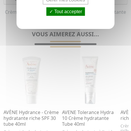
Crème de jour hydratante et Crème de nuit hydratante
Tout accepter
pour homme (Tous types de peaux)
VOUS AIMEREZ AUSSI...
AVÈNE Hydrance - Crème
AVENE Tolerance Hydra
AVÈN
hydratante riche SPF 30
10 Crème hydratante
rich
tube 40ml
Tube 40ml
Crème
riche