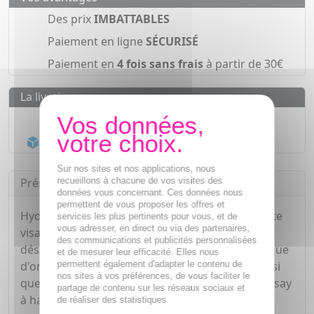
Des prix
IMBATTABLES
Paiement en ligne
SÉCURISÉ
Paiement en
4 fois sans frais
à partir de 30€
La livraison
Livraison gratuite dès
55€
Acheminement Chronopost
en 24h*
Sur nos sites et nos applications, nous
recueillons à chacune de vos visites des
Présentation
données vous concernant. Ces données nous
permettent de vous proposer les offres et
Hydraphase HA Légère est une crème hydratante
services les plus pertinents pour vous, et de
vous adresser, en direct ou via des partenaires,
visage conçue pour les peaux normales à
des communications et publicités personnalisées
déshydratées. Elle contient de l'acide hyaluronique
et de mesurer leur efficacité. Elles nous
permettent également d'adapter le contenu de
d'origine naturelle, puissant actif hydratant, ainsi
nos sites à vos préférences, de vous faciliter le
que de l'eau thermale apaisante de La Roche-Posay
partage de contenu sur les réseaux sociaux et
à haute concentration.
de réaliser des statistiques