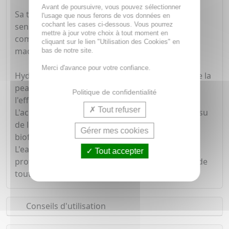
Avant de poursuivre, vous pouvez sélectionner
Sa texture hydratante légère apporte une
l'usage que nous ferons de vos données en
cochant les cases ci-dessous. Vous pourrez
sensation de fraîcheur, non collante, non
mettre à jour votre choix à tout moment en
comédogène et est une excellente base de
cliquant sur le lien "Utilisation des Cookies" en
maquillage.
bas de notre site.
Merci d'avance pour votre confiance.
Hydraphase HA s'engage à préserver la santé de la
peau et la planète en combinant le meilleur de
Politique de confidentialité
l'efficacité et un engagement plus responsable.
Tout refuser
L'acide hyaluronique est d'origine naturelle et issu
de la technologie verte, un processus de
Gérer mes cookies
biofermentation utilisant des sucres végétaux.
L'eau thermale de La Roche-Posay est pure et
Tout accepter
provient d'une source renouvelable, préservée de
toute pollution.
Conseils d'utilisation