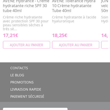
AVÈNE Hydrance - Crème
AVENE Tolerance Hydra
JONZ
hydratante riche SPF 30
10 Crème hydratante
velo
tube 40ml
Tube 40ml
50m
Crème riche hydratante
Crème hydratante à l'acide
Soin 
avec protection SPF 30 pour
hyaluronique
Hydra
peau sensibles sèches à
trés sè...
17,21€
18,25€
14,
AJOUTER AU PANIER
AJOUTER AU PANIER
A
CONTACTS
LE BLOG
PROMOTIONS
LIVRAISON RAPIDE
PAIEMENT SÉCURISÉ