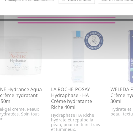
VOUS AIMEREZ AUSSI...
NE Hydrance Aqua
LA ROCHE-POSAY
WELEDA F
-crème hydratant
Hydraphase - HA
Crème hy
 50ml
Crème hydratante
30ml
Riche 40ml
el-gel crème. Peaux
Hydrate et 
ydratées. Soin tout-
peau, textu
Hydraphase HA Riche
un.
hydrate et repulpe la
peau, pour un teint frais
et lumineux.