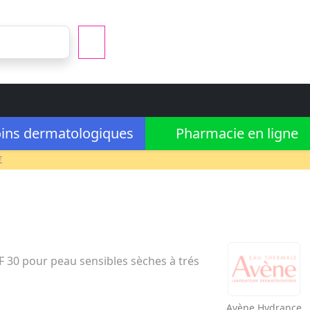
ins dermatologiques
Pharmacie en ligne
€
 30 pour peau sensibles sèches à trés
Avène
Hydrance