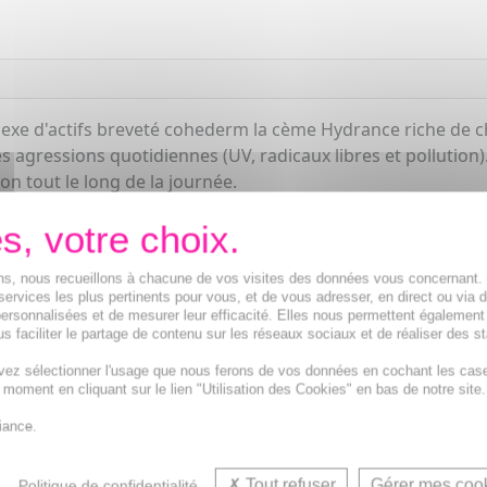
plexe d'actifs breveté cohederm la cème Hydrance riche de 
s agressions quotidiennes (UV, radicaux libres et pollution
on tout le long de la journée.
ions, nous recueillons à chacune de vos visites des données vous concernant
services les plus pertinents pour vous, et de vous adresser, en direct ou via 
ersonnalisées et de mesurer leur efficacité. Elles nous permettent également
s faciliter le partage de contenu sur les réseaux sociaux et de réaliser des st
vez sélectionner l'usage que nous ferons de vos données en cochant les cas
t moment en cliquant sur le lien "Utilisation des Cookies" en bas de notre site.
rème de jour hydratante et Crème, Fluide solaire protec
iance.
Tout refuser
Gérer mes coo
Politique de confidentialité