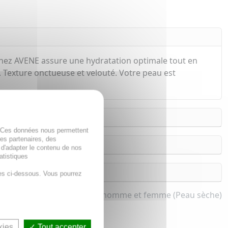
chez AVENE assure une hydratation optimale tout en
). Texture onctueuse et velouté. Votre peau est
. Ces données nous permettent
des partenaires, des
 d'adapter le contenu de nos
atistiques
es ci-dessous. Vous pourrez
tion moyenne SPF 20/30 pour homme et femme (Peau sèche)
kies
Tout accepter