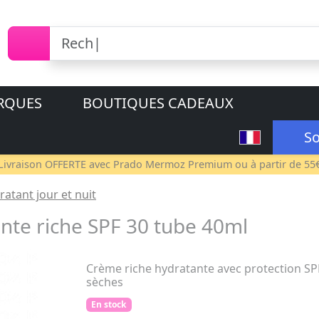
RQUES
BOUTIQUES CADEAUX
So
Livraison OFFERTE avec
Prado Mermoz Premium
ou à partir de 55
ratant jour et nuit
te riche SPF 30 tube 40ml
Crème riche hydratante avec protection SPF
sèches
En stock