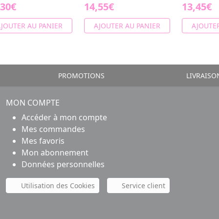
,30€
14,55€
13,45€
JOUTER AU PANIER
AJOUTER AU PANIER
AJOUTER
PROMOTIONS
LIVRAISO
MON COMPTE
Accéder à mon compte
Mes commandes
Mes favoris
Mon abonnement
Données personnelles
Utilisation des Cookies
Service client