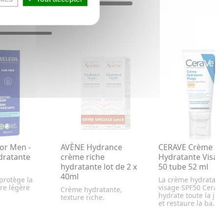
or Men -
AVÈNE Hydrance
CERAVE Crème
dratante
crème riche
Hydratante Visa
hydratante lot de 2 x
50 tube 52 ml
40ml
protège la
La crème hydrata
re légère
visage SPF50 Cera
Crème hydratante,
hydrate toute la j
texture riche.
et restaure la ba...