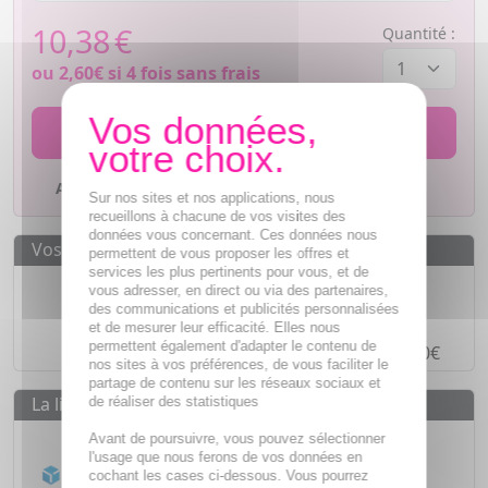
10,38
€
Quantité :
ou
2,60€
si 4 fois sans frais
AJOUTER AU PANIER
Ajouter à mes favoris
Sur nos sites et nos applications, nous
recueillons à chacune de vos visites des
données vous concernant. Ces données nous
Vos avantages
permettent de vous proposer les offres et
services les plus pertinents pour vous, et de
Des prix
IMBATTABLES
vous adresser, en direct ou via des partenaires,
des communications et publicités personnalisées
Paiement en ligne
SÉCURISÉ
et de mesurer leur efficacité. Elles nous
permettent également d'adapter le contenu de
Paiement en
4 fois sans frais
à partir de 30€
nos sites à vos préférences, de vous faciliter le
partage de contenu sur les réseaux sociaux et
La livraison
de réaliser des statistiques
Livraison gratuite dès
55€
Avant de poursuivre, vous pouvez sélectionner
l'usage que nous ferons de vos données en
Acheminement Chronopost
en 24h*
cochant les cases ci-dessous. Vous pourrez