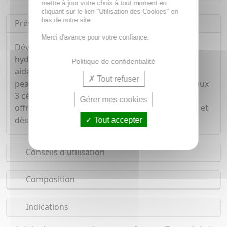
mettre à jour votre choix à tout moment en
cliquant sur le lien "Utilisation des Cookies" en
bas de notre site.
Présentation
Merci d'avance pour votre confiance.
Développe avec des dermatologues, le lait
hydratant CeraVe hydrate efficacement tout en
Politique de confidentialité
aidant à restaurer la barrière protectrice de la
Tout refuser
peau. Sa texture légère et non grasse, enrichie aux
3 céramides essentiels et à l'acide hyaluronique,
Gérer mes cookies
offre une hydratation tout au long de la journée et
dès la première application.
Tout accepter
Conseils d'utilisation
Composition
Indications