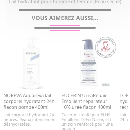
Lait hydratant pour homme et femme (Peau sèche)
VOUS AIMEREZ AUSSI...
NOREVA Aquareva lait
EUCERIN UreaRepair -
TOPI
corporel hydratant 24h
Emollient réparateur
hydr
flacon pompe 400ml
10% urée flacon 400ml
rech
Lait corporel hydratant 24
Eucerin UreaRepair PLUS
Lait 
heures. Peaux intensément
Emollient 10% d'Urée, est
24 h
déshydratées.
un soin renforcé pour une
peau h...