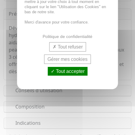
mettre à jour votre choix à tout moment en
cliquant sur le lien "Utilisation des Cookies" en
bas de notre site.
Présentation
Merci d'avance pour votre confiance.
Développe avec des dermatologues, le lait
hydratant CeraVe hydrate efficacement tout en
Politique de confidentialité
aidant à restaurer la barrière protectrice de la
Tout refuser
peau. Sa texture légère et non grasse, enrichie aux
3 céramides essentiels et à l'acide hyaluronique,
Gérer mes cookies
offre une hydratation tout au long de la journée et
dès la première application.
Tout accepter
Conseils d'utilisation
Composition
Indications