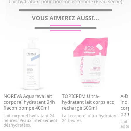
Lait hydratant pour homme et femme (Peau sèche)
VOUS AIMEREZ AUSSI...
NOREVA Aquareva lait
TOPICREM Ultra-
A-D
corporel hydratant 24h
hydratant lait corps eco
indi
flacon pompe 400ml
recharge 500ml
corp
pom
Lait corporel hydratant 24
Lait corporel ultra-hydratant
heures. Peaux intensément
24 heures
Lait 
déshydratées.
adouc