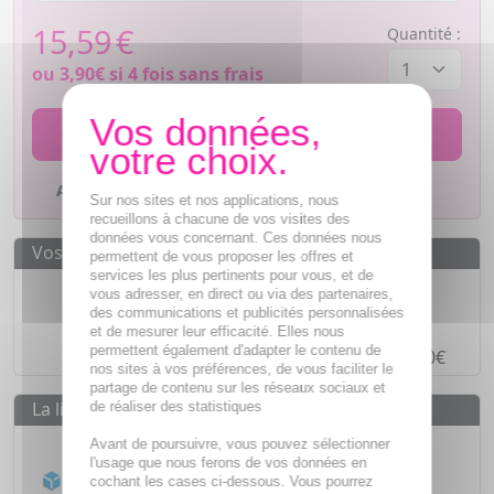
15,59
€
Quantité :
ou
3,90€
si 4 fois sans frais
AJOUTER AU PANIER
Ajouter à mes favoris
Sur nos sites et nos applications, nous
recueillons à chacune de vos visites des
données vous concernant. Ces données nous
Vos avantages
permettent de vous proposer les offres et
services les plus pertinents pour vous, et de
Des prix
IMBATTABLES
vous adresser, en direct ou via des partenaires,
des communications et publicités personnalisées
Paiement en ligne
SÉCURISÉ
et de mesurer leur efficacité. Elles nous
permettent également d'adapter le contenu de
Paiement en
4 fois sans frais
à partir de 30€
nos sites à vos préférences, de vous faciliter le
partage de contenu sur les réseaux sociaux et
La livraison
de réaliser des statistiques
Livraison gratuite dès
55€
Avant de poursuivre, vous pouvez sélectionner
l'usage que nous ferons de vos données en
Acheminement Chronopost
en 24h*
cochant les cases ci-dessous. Vous pourrez