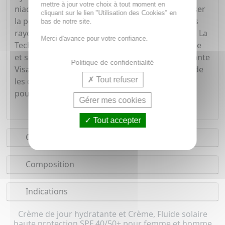
mettre à jour votre choix à tout moment en
niacinamide, actif anti-inflammatoire pour apaiser
cliquant sur le lien "Utilisation des Cookies" en
la peau. Protection UV SPF 50 pour protéger des
bas de notre site.
rayons UVA et UVB et protéger la peau du soleil. La
Merci d'avance pour votre confiance.
Technologie MVE®, véritable prouesse technique
et scientifique, contenue dans la Crème Hydratante
Politique de confidentialité
Visage SPF 50 permet d'encapsuler les actifs et de
Tout refuser
les diffuser de manière prolongée dans la peau
pour une hydratation toute la journée.
Gérer mes cookies
Tout accepter
Conseils d'utilisation
Composition
Indications
Crème de jour hydratante et Crème, Fluide solaire
haute protection SPF 40/50+ pour femme et homme