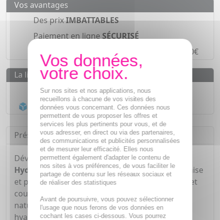
Vos avantages
Des prix
IMBATTABLES
Paiement en ligne
SÉCURISÉ
Paiement en
4 fois sans frais
à partir de 30€
La livraison
Livraison gratuite dès
55€
Sur nos sites et nos applications, nous
recueillons à chacune de vos visites des
Acheminement Chronopost
en 24h*
données vous concernant. Ces données nous
permettent de vous proposer les offres et
services les plus pertinents pour vous, et de
vous adresser, en direct ou via des partenaires,
Présentation
des communications et publicités personnalisées
et de mesurer leur efficacité. Elles nous
Développée avec des dermatologues,
la Crème
permettent également d'adapter le contenu de
nos sites à vos préférences, de vous faciliter le
Hydratante Visage SPF 50 CeraVe hydrate
, apaise
partage de contenu sur les réseaux sociaux et
et protège la peau au quotidien. Ce soin visage et
de réaliser des statistiques
cou, enrichi aux 3 céramides essentiels
Avant de poursuivre, vous pouvez sélectionner
naturellement présents dans la peau et à l'acide
l'usage que nous ferons de vos données en
hyaluronique, restaure la barrière cutanée. Au
cochant les cases ci-dessous. Vous pourrez