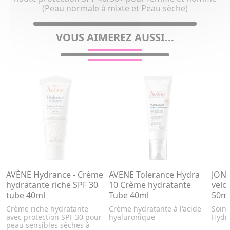
(Peau normale à mixte et Peau sèche)
VOUS AIMEREZ AUSSI...
AVÈNE Hydrance - Crème
AVENE Tolerance Hydra
JONZ
hydratante riche SPF 30
10 Crème hydratante
velo
tube 40ml
Tube 40ml
50m
Crème riche hydratante
Crème hydratante à l'acide
Soin 
avec protection SPF 30 pour
hyaluronique
Hydra
peau sensibles sèches à