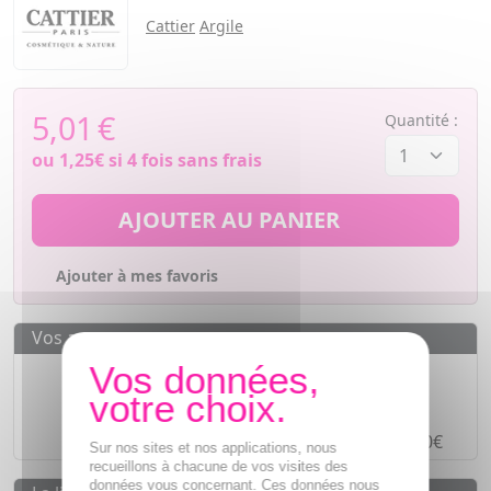
Cattier
Argile
5,01
€
Quantité :
ou
1,25€
si 4 fois sans frais
AJOUTER AU PANIER
Ajouter à mes favoris
Vos avantages
Des prix
IMBATTABLES
Paiement en ligne
SÉCURISÉ
Paiement en
4 fois sans frais
à partir de 30€
Sur nos sites et nos applications, nous
recueillons à chacune de vos visites des
données vous concernant. Ces données nous