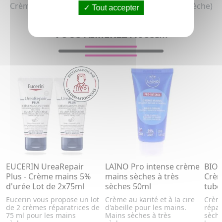
Crème mains bio pour homme et femme (Peau sèche)
Tout accepter
VOUS AIMEREZ AUSSI...
EUCERIN UreaRepair
LAINO Pro intense crème
BIO
Plus - Crème mains 5%
mains sèches à très
Crèm
d'urée Lot de 2x75ml
sèches 50ml
tube
Eucerin vous propose un lot
Crème au karité et à la cire
Crème
de 2 crèmes réparatrices de
d'abeille pour les mains.
répar
75 ml pour les mains
Mains sèches à très
sèche