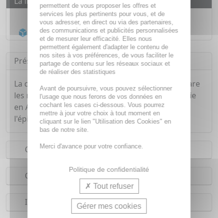
La livraison
permettent de vous proposer les offres et
services les plus pertinents pour vous, et de
Livraison gratuite dès
55€
vous adresser, en direct ou via des partenaires,
Acheminement Chronopost
en 24h*
des communications et publicités personnalisées
et de mesurer leur efficacité. Elles nous
permettent également d'adapter le contenu de
nos sites à vos préférences, de vous faciliter le
Présentation
partage de contenu sur les réseaux sociaux et
de réaliser des statistiques
La crème pour les mains CATTIER nourrit et répare
Avant de poursuivre, vous pouvez sélectionner
les mains sèches et abîmées. Sa formule, enrichie
l'usage que nous ferons de vos données en
cochant les cases ci-dessous. Vous pourrez
en Argile Blanche, apaise, adoucit et protège
mettre à jour votre choix à tout moment en
l'épiderme.
cliquant sur le lien "Utilisation des Cookies" en
bas de notre site.
Merci d'avance pour votre confiance.
Conseils d'utilisation
Politique de confidentialité
Composition
Tout refuser
Indications
Gérer mes cookies