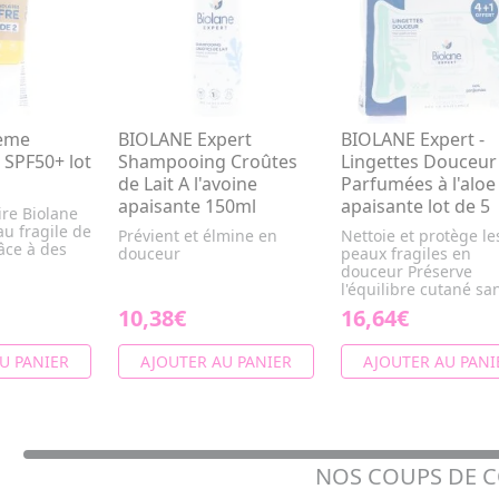
ème
BIOLANE Expert
BIOLANE Expert -
 SPF50+ lot
Shampooing Croûtes
Lingettes Douceu
de Lait A l'avoine
Parfumées à l'aloe
apaisante 150ml
apaisante lot de 5
ire Biolane
au fragile de
Prévient et élmine en
Nettoie et protège le
âce à des
douceur
peaux fragiles en
douceur Préserve
l'équilibre cutané san
10,38€
16,64€
U PANIER
AJOUTER AU PANIER
AJOUTER AU PANI
NOS COUPS DE 