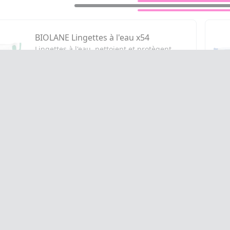
BIOLANE Lingettes à l'eau x54
Lingettes à l'eau, nettoient et protègent
3,65€
AJOUTER AU PANIER
PROMOTIONS
LIVRAISO
MON COMPTE
Accéder à mon compte
Mes commandes
Mes favoris
Mon abonnement