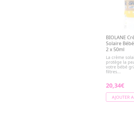
BIOLANE Cr
Solaire Bébé
2 x 50ml
La crème sola
protège la pe
votre bébé gr
filtres...
20,34€
AJOUTER A