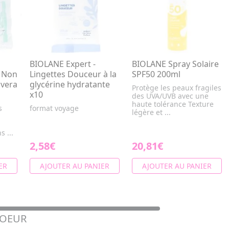
BIOLANE Expert -
BIOLANE Spray Solaire
r Non
Lingettes Douceur à la
SPF50 200ml
 vera
glycérine hydratante
Protège les peaux fragiles
x10
des UVA/UVB avec une
haute tolérance Texture
s
format voyage
légère et ...
s ...
2,58€
20,81€
ER
AJOUTER AU PANIER
AJOUTER AU PANIER
COEUR