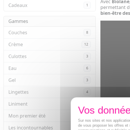
Avec
Biolane
Cadeaux
1
permettant de
bien-être de
Gammes
Couches
8
Crème
12
Culottes
3
Eau
6
Gel
3
Lingettes
4
Liniment
5
Mon premier été
3
Sur nos sites et nos applicat
de vous proposer les offres et 
Les incontournables
6