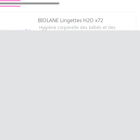
BIOLANE Lingettes H2O x72
Hygiène corporelle des bébés et des
enfants.
4,16€
AJOUTER AU PANIER
N RAPIDE
PAIEMENT SÉCURISÉ
PHARMACIE PRADO MERMOZ
244 avenue du Prado
13008 Marseille
Site internet