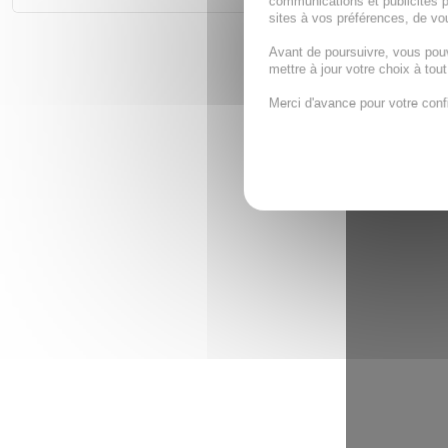
communications et publicités p
sites à vos préférences, de vou
Avant de poursuivre, vous pou
mettre à jour votre choix à tou
Merci d'avance pour votre conf