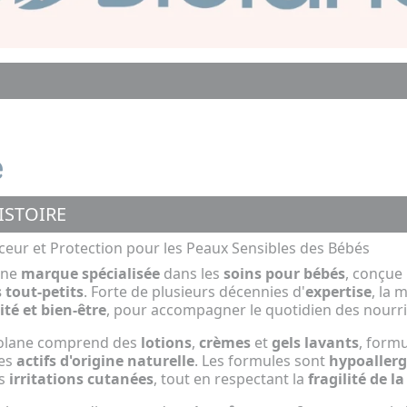
ISTOIRE
ceur et Protection pour les Peaux Sensibles des Bébés
une
marque spécialisée
dans les
soins pour bébés
, conçue 
 tout-petits
. Forte de plusieurs décennies d'
expertise
, la 
ité et bien-être
, pour accompagner le quotidien des nourri
olane comprend des
lotions
,
crèmes
et
gels lavants
, form
des
actifs d'origine naturelle
. Les formules sont
hypoaller
es
irritations cutanées
, tout en respectant la
fragilité de l