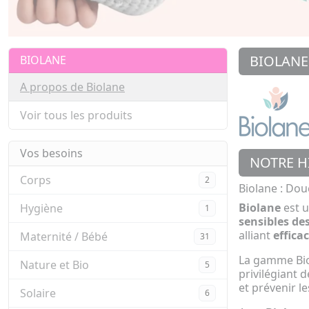
BIOLANE
BIOLANE
A propos de Biolane
Voir tous les produits
Vos besoins
NOTRE H
Corps
2
Biolane : Dou
Biolane
est 
Hygiène
1
sensibles des
alliant
efficac
Maternité / Bébé
31
La gamme Bi
Nature et Bio
5
privilégiant 
et prévenir l
Solaire
6