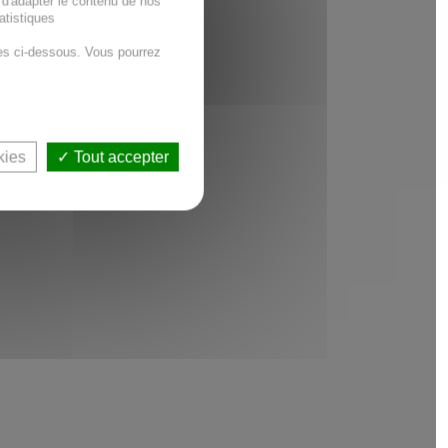
 d'adapter le contenu de nos
atistiques
es ci-dessous. Vous pourrez
kies
Tout accepter