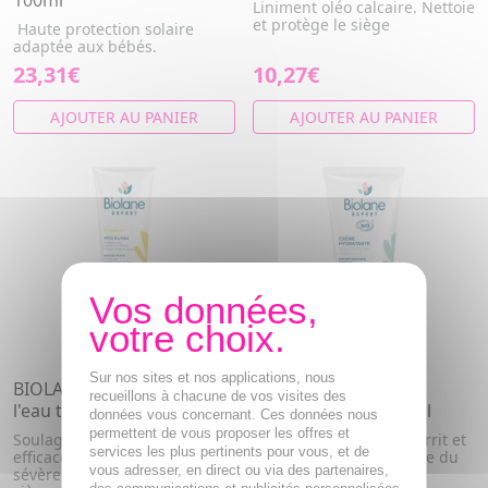
100ml
Liniment oléo calcaire. Nettoie
et protège le siège
Haute protection solaire
adaptée aux bébés.
23,31€
10,27€
AJOUTER AU PANIER
AJOUTER AU PANIER
Sur nos sites et nos applications, nous
BIOLANE Eryderm Pâte à
BIOLANE Crème
recueillons à chacune de vos visites des
l'eau tube 75ml
hydratante tube 75ml
données vous concernant. Ces données nous
permettent de vous proposer les offres et
Soulage et répare
Crème hydratante. Nourrit et
services les plus pertinents pour vous, et de
efficacement les irritations
protège la peau sensible du
vous adresser, en direct ou via des partenaires,
sévères et les rougeurs du
bébé.