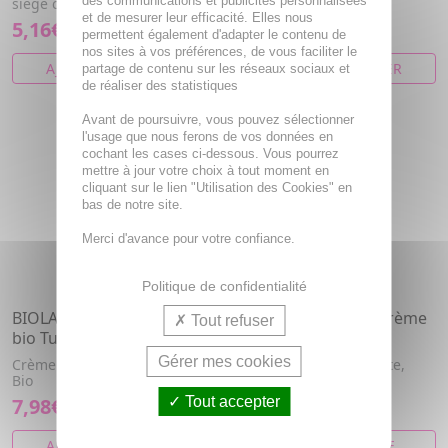
des communications et publicités personnalisées
siège ch...
et de mesurer leur efficacité. Elles nous
5,16€
7,98€
permettent également d'adapter le contenu de
nos sites à vos préférences, de vous faciliter le
AJOUTER AU PANIER
AJOUTER AU PANIER
partage de contenu sur les réseaux sociaux et
de réaliser des statistiques
Avant de poursuivre, vous pouvez sélectionner
l'usage que nous ferons de vos données en
cochant les cases ci-dessous. Vous pourrez
mettre à jour votre choix à tout moment en
cliquant sur le lien "Utilisation des Cookies" en
bas de notre site.
Merci d'avance pour votre confiance.
Politique de confidentialité
BIOLANE Crème change
BIOLANE Deliderm Crème
Tout refuser
bio Tube 75ml
visage tube 50ml
Gérer mes cookies
Crème pour le change Bébé
Crème visage hydratante,
Bio
Nourrit et protège
7,98€
Tout accepter
6,94€
AJOUTER AU PANIER
VOIR CET ARTICLE