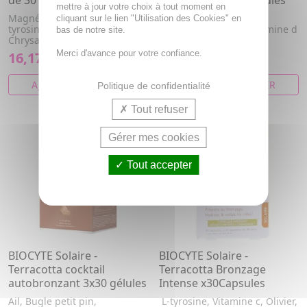
de 30 comprimés
autobronzant 30 gélules
mettre à jour votre choix à tout moment en
Magnésium, Tyrosine, L-
Ail, Bugle petit pin,
cliquant sur le lien "Utilisation des Cookies" en
tyrosine, Olivier, Cuivre,
Magnésium, Maté, Vitamine d
bas de notre site.
Chrysanthellum
Merci d'avance pour votre confiance.
16,17€
16,17€
AJOUTER AU PANIER
AJOUTER AU PANIER
Politique de confidentialité
Tout refuser
Gérer mes cookies
Tout accepter
BIOCYTE Solaire -
BIOCYTE Solaire -
Terracotta cocktail
Terracotta Bronzage
autobronzant 3x30 gélules
Intense x30Capsules
Ail, Bugle petit pin,
L-tyrosine, Vitamine c, Olivier,