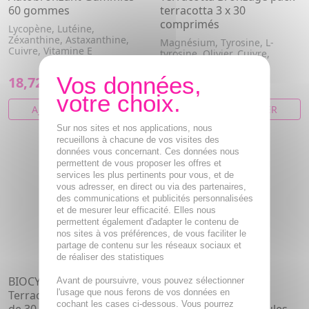
60 gommes
terracotta 3 x 30
comprimés
Lycopène, Lutéine,
Zéxanthine, Astaxanthine,
Magnésium, Tyrosine, L-
Cuivre, Vitamine E
tyrosine, Olivier, Cuivre,
Chrysanthellum
18,72€
33,32€
AJOUTER AU PANIER
AJOUTER AU PANIER
Sur nos sites et nos applications, nous
recueillons à chacune de vos visites des
données vous concernant. Ces données nous
permettent de vous proposer les offres et
services les plus pertinents pour vous, et de
vous adresser, en direct ou via des partenaires,
des communications et publicités personnalisées
et de mesurer leur efficacité. Elles nous
permettent également d'adapter le contenu de
nos sites à vos préférences, de vous faciliter le
partage de contenu sur les réseaux sociaux et
de réaliser des statistiques
BIOCYTE Solaire -
BIOCYTE Solaire -
Avant de poursuivre, vous pouvez sélectionner
l'usage que nous ferons de vos données en
Terracotta Bronzage boîte
Terracotta cocktail
cochant les cases ci-dessous. Vous pourrez