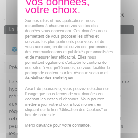
Paiement en ligne
SÉCURISÉ
Paiement en
4 fois sans frais
à partir de 30€
Sur nos sites et nos applications, nous
recueillons à chacune de vos visites des
La livraison
données vous concernant. Ces données nous
permettent de vous proposer les offres et
Livraison gratuite dès
55€
services les plus pertinents pour vous, et de
vous adresser, en direct ou via des partenaires,
Acheminement Chronopost
en 24h*
des communications et publicités personnalisées
et de mesurer leur efficacité. Elles nous
permettent également d'adapter le contenu de
Présentation
nos sites à vos préférences, de vous faciliter le
partage de contenu sur les réseaux sociaux et
de réaliser des statistiques
Le Soin Hydratant Aquapower de Biotherm Homme
hydrate et rafraîchit les peaux sèches et irritées
Avant de poursuivre, vous pouvez sélectionner
l'usage que nous ferons de vos données en
même après le rasage. Grâce au Plancton de Vie,
cochant les cases ci-dessous. Vous pourrez
aux vitamines et oligo-éléments, la peau est
mettre à jour votre choix à tout moment en
cliquant sur le lien "Utilisation des Cookies" en
régénérée et plus résistante. Le plus : le gel
bas de notre site.
refroidit la peau de -2°C après son application et
peut réduire les cernes ainsi que les poches sous
Merci d'avance pour votre confiance.
les yeux. Sa texture non collante pénètre