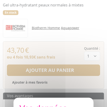
Gel ultra-hydratant peaux normales à mixtes
En stock
Biotherm Homme
Aquapower
43,70
€
Quantité :
ou 4 fois
10,93€
sans frais
AJOUTER AU PANIER
Ajouter à mes favoris
Vos avantages
Des prix
IMBATTABLES