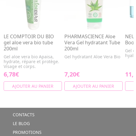
LE COMPTOIR DU BIO
PHARMASCIENCE Aloe
NEU
gel aloe vera bio tube
Vera Gel hydratant Tube
Boos
200ml
200ml
Gel d
hyal
Gel aloe vera bio Apaisa,
Gel hydratant Aloe Vera Bio
hydrate, répare et protège.
Visage et corps.
6,78€
7,20€
11,
AJOUTER AU PANIER
AJOUTER AU PANIER
A
CONTACTS
LE BLOG
PROMOTIONS