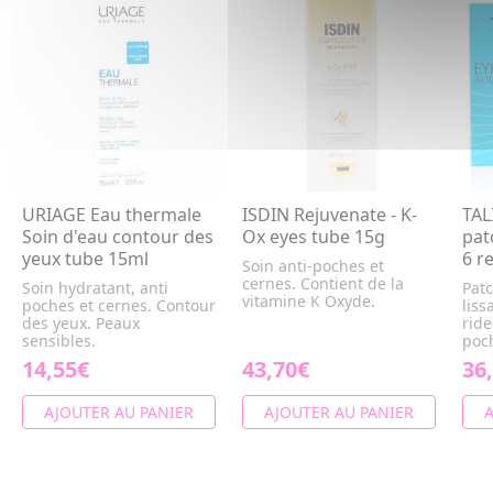
URIAGE Eau thermale
ISDIN Rejuvenate - K-
TAL
Soin d'eau contour des
Ox eyes tube 15g
pat
yeux tube 15ml
6 r
Soin anti-poches et
cernes. Contient de la
Soin hydratant, anti
Patc
vitamine K Oxyde.
poches et cernes. Contour
liss
des yeux. Peaux
ride
sensibles.
poc
14,55€
43,70€
36
AJOUTER AU PANIER
AJOUTER AU PANIER
A