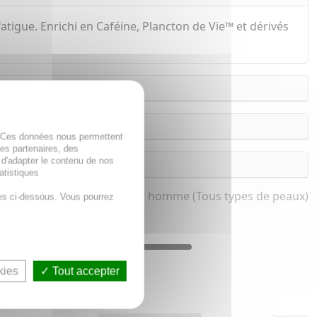
atigue. Enrichi en Caféine, Plancton de Vie™ et dérivés
. Ces données nous permettent
des partenaires, des
 d'adapter le contenu de nos
atistiques
 des yeux anti-poches pour homme (Tous types de peaux)
es ci-dessous. Vous pourrez
kies
Tout accepter