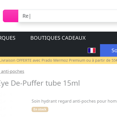
RQUES
BOUTIQUES CADEAUX
So
Livraison OFFERTE avec
Prado Mermoz Premium
ou à partir de 55
/ anti-poches
 De-Puffer tube 15ml
Soin hydrant regard anti-poches pour ho
En stock