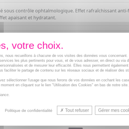
é sous contrôle ophtalmologique. Effet rafraîchissant anti-f
fet apaisant et hydratant.
ions, nous recueillons à chacune de vos visites des données vous concernant
services les plus pertinents pour vous, et de vous adresser, en direct ou via 
ersonnalisées et de mesurer leur efficacité. Elles nous permettent également
s faciliter le partage de contenu sur les réseaux sociaux et de réaliser des st
Contour
vez sélectionner l'usage que nous ferons de vos données en cochant les cas
t moment en cliquant sur le lien "Utilisation des Cookies" en bas de notre site.
iance.
VOUS AIMEREZ AUSSI...
Tout refuser
Gérer mes coo
Politique de confidentialité