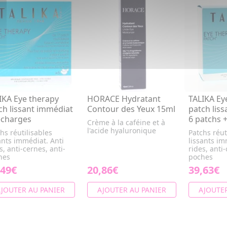
IKA Eye therapy
HORACE Hydratant
TALIKA Ey
ch lissant immédiat
Contour des Yeux 15ml
patch lis
echarges
6 patchs +
Crème à la caféine et à
l'acide hyaluronique
hs réutilisables
Patchs réut
ants immédiat. Anti
lissants im
s, anti-cernes, anti-
rides, anti-
hes
poches
,49€
20,86€
39,63€
JOUTER AU PANIER
AJOUTER AU PANIER
AJOUTER