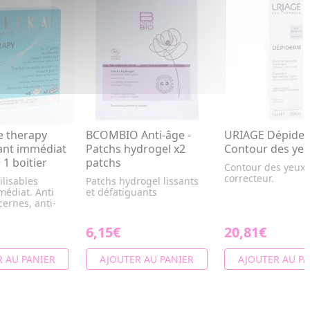
e therapy
BCOMBIO Anti-âge -
URIAGE Dépide
sant immédiat
Patchs hydrogel x2
Contour des ye
 1 boitier
patchs
Contour des yeux
correcteur.
ilisables
Patchs hydrogel lissants
médiat. Anti
et défatiguants
cernes, anti-
6,15€
20,81€
 AU PANIER
AJOUTER AU PANIER
AJOUTER AU PA