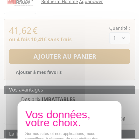
Biotherm Homme
Aquapower
41,62
€
Quantité :
ou 4 fois
10,41€
sans frais
AJOUTER AU PANIER
Ajouter à mes favoris
Vos avantages
Des prix
IMBATTABLES
Paiement en ligne
SÉCURISÉ
Paiement en
4 fois sans frais
à partir de 30€
La livraison
Sur nos sites et nos applications, nous
recueillons à chacune de vos visites des