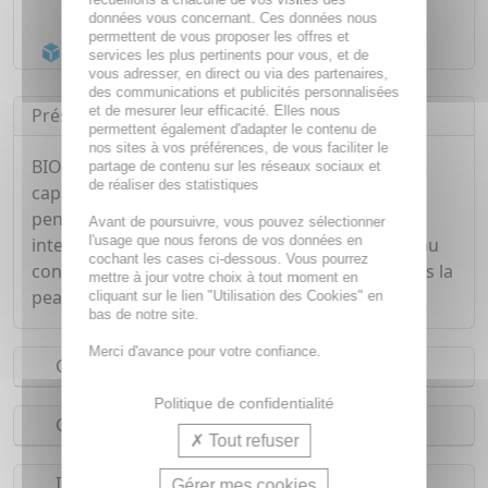
Livraison gratuite dès
55€
données vous concernant. Ces données nous
permettent de vous proposer les offres et
Acheminement Chronopost
en 24h*
services les plus pertinents pour vous, et de
vous adresser, en direct ou via des partenaires,
des communications et publicités personnalisées
et de mesurer leur efficacité. Elles nous
Présentation
permettent également d'adapter le contenu de
nos sites à vos préférences, de vous faciliter le
BIOTHERM a créé un soin pour les hommes
partage de contenu sur les réseaux sociaux et
de réaliser des statistiques
capable d'hydrater les peaux les plus sèches
pendant 72h, en créant une vague de fraîcheur
Avant de poursuivre, vous pouvez sélectionner
l'usage que nous ferons de vos données en
intense. La double texture unique se liquéfiant au
cochant les cases ci-dessous. Vous pourrez
contact de la peau permet de contenir l'eau dans la
mettre à jour votre choix à tout moment en
peau pour une hydratation très longue durée.
cliquant sur le lien "Utilisation des Cookies" en
bas de notre site.
Merci d'avance pour votre confiance.
Conseils d'utilisation
Politique de confidentialité
Composition
Tout refuser
Indications
Gérer mes cookies