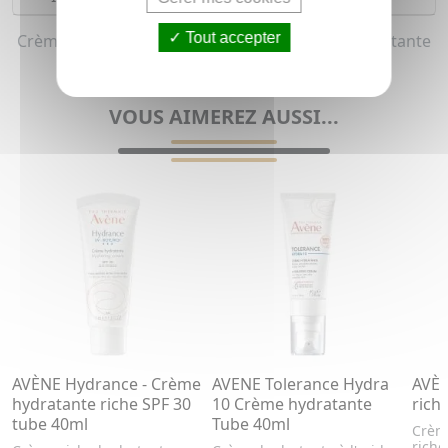
Tout accepter
Crème de jour hydratante et Crème de nuit hydratante
pour homme (Peau sèche)
VOUS AIMEREZ AUSSI...
AVÈNE Hydrance - Crème
AVENE Tolerance Hydra
AVÈN
hydratante riche SPF 30
10 Crème hydratante
rich
tube 40ml
Tube 40ml
Crème
riche