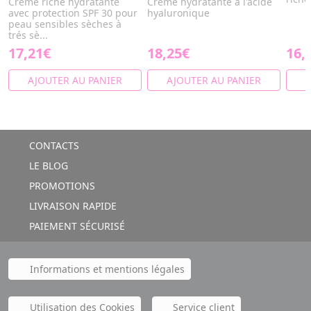
Crème riche hydratante
Crème hydratante à l'acide
avec protection SPF 30 pour
hyaluronique
peau sensibles sèches à
trés sè...
17,21€
18,25€
16,
AJOUTER AU PANIER
AJOUTER AU PANIER
A
CONTACTS
LE BLOG
PROMOTIONS
LIVRAISON RAPIDE
PAIEMENT SÉCURISÉ
Informations et mentions légales
Utilisation des Cookies
Service client