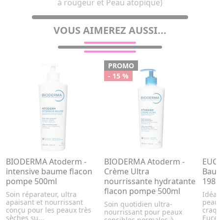
à rougeur et Peau atopique)
VOUS AIMEREZ AUSSI...
PROMO
- 15 %
BIODERMA Atoderm -
BIODERMA Atoderm -
EUCE
intensive baume flacon
Crème Ultra
Baum
pompe 500ml
nourrissante hydratante
198
flacon pompe 500ml
Soin réparateur, ultra
Idéal
apaisant et nourrissant
peaux
Soin quotidien ultra-
conçu pour les peaux très
craqu
nourrissant pour peaux
sèches su...
Eucer
sensibles normales à