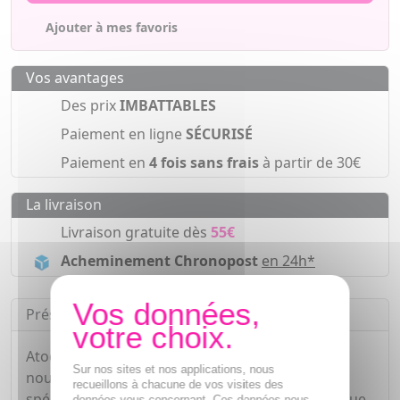
Ajouter à mes favoris
Vos avantages
Des prix
IMBATTABLES
Paiement en ligne
SÉCURISÉ
Paiement en
4 fois sans frais
à partir de 30€
La livraison
Livraison gratuite dès
55€
Acheminement Chronopost
en 24h*
Présentation
Atoderm Intensive Baume est un baume
Sur nos sites et nos applications, nous
nourrissant et anti-démangeaisons, conçu
recueillons à chacune de vos visites des
spécifiquement par le laboratoire dermatologique
données vous concernant. Ces données nous