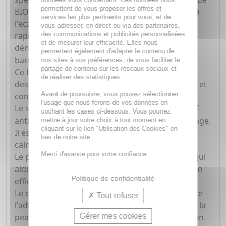
permettent de vous proposer les offres et
BIODERMA pour les peaux très sèches sujettes à
services les plus pertinents pour vous, et de
l'eczéma atopique. Ce soin de la peau apaise
vous adresser, en direct ou via des partenaires,
des communications et publicités personnalisées
rapidement et durablement les sensations de
et de mesurer leur efficacité. Elles nous
démangeaisons et renforce de façon durable la
permettent également d'adapter le contenu de
barrière cutanée.
nos sites à vos préférences, de vous faciliter le
partage de contenu sur les réseaux sociaux et
Ce baume dermatologique pour le corps est
de réaliser des statistiques
destiné à toute la famille, avec une texture riche et
Avant de poursuivre, vous pouvez sélectionner
confortable qui n'est pas grasse.
l'usage que nous ferons de vos données en
Le soin Atoderm Intensive baume contient l'actif
cochant les cases ci-dessous. Vous pourrez
anti-prurit PEA, qui diminue l'incitation au grattage.
mettre à jour votre choix à tout moment en
cliquant sur le lien "Utilisation des Cookies" en
Il est également enrichi en agents apaisants qui
bas de notre site.
calment les irritations de la peau.
Merci d'avance pour votre confiance.
Le produit utilise la technologie LIPIGENIUM™, qui
aide à rétablir durablement une barrière cutanée
Politique de confidentialité
efficace.
Le complexe breveté Skin Barrier Therapy™ limite
Tout refuser
l'adhésion de certaines bactéries à la surface de la
Gérer mes cookies
peau, qui peuvent être à l'origine de l'aggravation