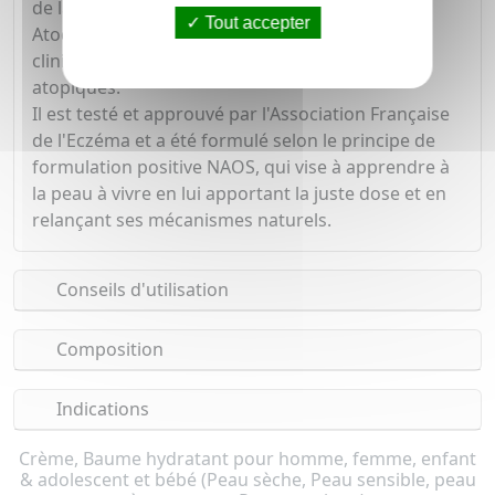
de la sécheresse cutanée.
Tout accepter
Atoderm Intensive Baume a une efficacité
cliniquement prouvée sur les peaux irritées à
atopiques.
Il est testé et approuvé par l'Association Française
de l'Eczéma et a été formulé selon le principe de
formulation positive NAOS, qui vise à apprendre à
la peau à vivre en lui apportant la juste dose et en
relançant ses mécanismes naturels.
Conseils d'utilisation
Composition
Indications
Crème, Baume hydratant pour homme, femme, enfant
& adolescent et bébé (Peau sèche, Peau sensible, peau