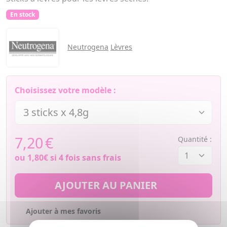
En stock
Neutrogena
Lèvres
Choisissez votre modèle :
7,20
€
Quantité :
ou
1,80€
si 4 fois sans frais
AJOUTER AU PANIER
Ajouter à mes favoris