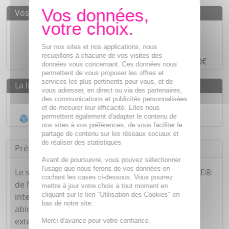
Vos avantages
Des prix
IMBATTABLES
Paiement en ligne
SÉCURISÉ
Sur nos sites et nos applications, nous
recueillons à chacune de vos visites des
Paiement en
4 fois sans frais
à partir de 30€
données vous concernant. Ces données nous
permettent de vous proposer les offres et
services les plus pertinents pour vous, et de
La livraison
vous adresser, en direct ou via des partenaires,
des communications et publicités personnalisées
Livraison gratuite dès
55€
et de mesurer leur efficacité. Elles nous
Acheminement Chronopost
en 24h*
permettent également d'adapter le contenu de
nos sites à vos préférences, de vous faciliter le
partage de contenu sur les réseaux sociaux et
de réaliser des statistiques
Présentation
Avant de poursuivre, vous pouvez sélectionner
l'usage que nous ferons de vos données en
Le stick lèvres nutrition FORMULE NORVEGIENNE®
cochant les cases ci-dessous. Vous pourrez
de Neutrogena® hydrate, adoucit, nourrit
mettre à jour votre choix à tout moment en
cliquant sur le lien "Utilisation des Cookies" en
intensément et améliore l'apparence des lèvres
bas de notre site.
abimées. Il protège contre les agressions
extérieures et renforce le film lipidique des
Merci d'avance pour votre confiance.