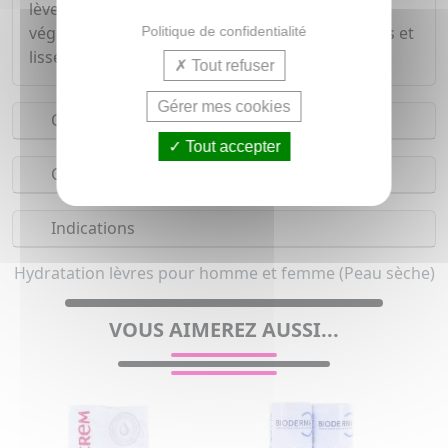
lèves.Reformulé à base de glycérine et d'huiles
végétales les lèvres sèches redeviennent douces et
Politique de confidentialité
lisses.
Tout refuser
Gérer mes cookies
Conseils d'utilisation
Tout accepter
Composition
Indications
Hydratation lèvres pour homme et femme (Peau sèche)
VOUS AIMEREZ AUSSI...