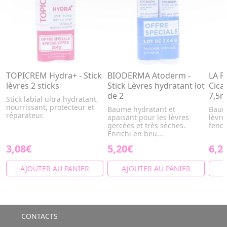
TOPICREM Hydra+ - Stick
BIODERMA Atoderm -
LA 
lèvres 2 sticks
Stick Lèvres hydratant lot
Cica
de 2
7,5m
Stick labial ultra hydratant,
nourrissant, protecteur et
Baume hydratant et
Baum
réparateur.
apaisant pour les lèvres
lèvre
gercées et très sèches.
fendi
Enrichi en beu...
3,08€
5,20€
6,2
AJOUTER AU PANIER
AJOUTER AU PANIER
A
CONTACTS