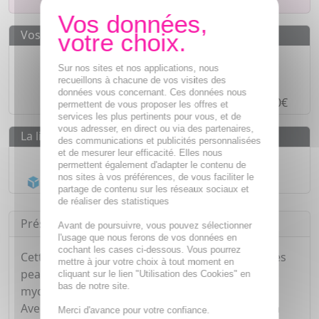
Vos avantages
Des prix
IMBATTABLES
Sur nos sites et nos applications, nous
Paiement en ligne
SÉCURISÉ
recueillons à chacune de vos visites des
données vous concernant. Ces données nous
Paiement en
4 fois sans frais
à partir de 30€
permettent de vous proposer les offres et
services les plus pertinents pour vous, et de
vous adresser, en direct ou via des partenaires,
La livraison
des communications et publicités personnalisées
et de mesurer leur efficacité. Elles nous
Livraison gratuite dès
55€
permettent également d'adapter le contenu de
nos sites à vos préférences, de vous faciliter le
Acheminement Chronopost
en 24h*
partage de contenu sur les réseaux sociaux et
de réaliser des statistiques
Présentation
Avant de poursuivre, vous pouvez sélectionner
l'usage que nous ferons de vos données en
cochant les cases ci-dessous. Vous pourrez
Cette solution lavante est recommandée pour les
mettre à jour votre choix à tout moment en
peaux particulièrement sensibles, sujettes aux
cliquant sur le lien "Utilisation des Cookies" en
bas de notre site.
mycoses et aux désagréments qui s'en suivent.
Avec sa formule riche en huile essentielle de Tea
Merci d'avance pour votre confiance.