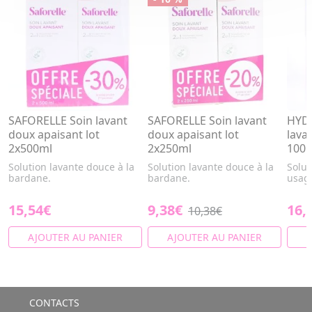
SAFORELLE Soin lavant
SAFORELLE Soin lavant
HYDR
doux apaisant lot
doux apaisant lot
lava
2x500ml
2x250ml
100m
Solution lavante douce à la
Solution lavante douce à la
Solut
bardane.
bardane.
usag
15,54€
9,38€
16,
10,38€
AJOUTER AU PANIER
AJOUTER AU PANIER
A
CONTACTS