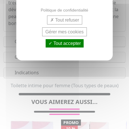
tree (Melaleuca Alternifolia) contribue à limiter le
développement des mycoses tout en respectant la
Politique de confidentialité
peau grâce à son pH alcalin et en garantissant une
Tout refuser
bonne tolérance cutanée.
Gérer mes cookies
Conseils d'utilisation
Tout accepter
Composition
Indications
Toilette intime pour femme (Tous types de peaux)
VOUS AIMEREZ AUSSI...
PROMO
- 10 %