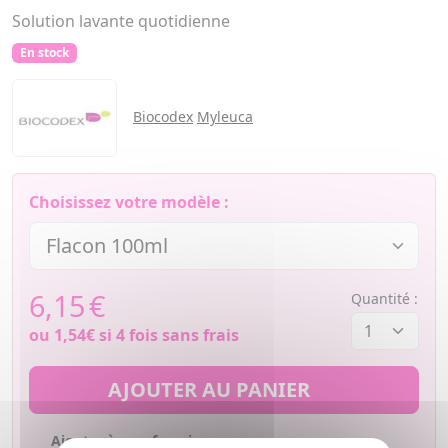
Solution lavante quotidienne
En stock
Biocodex
Myleuca
Choisissez votre modèle :
6,15
€
Quantité :
ou
1,54€
si 4 fois sans frais
AJOUTER AU PANIER
Ajouter à mes favoris