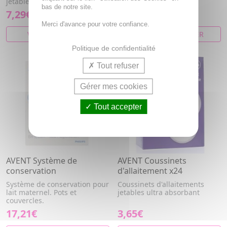
jetables
bas de notre site.
7,29€
8,87€
Merci d'avance pour votre confiance.
VOIR CET ARTICLE
AJOUTER AU PANIER
Politique de confidentialité
Tout refuser
Gérer mes cookies
Tout accepter
AVENT Système de
AVENT Coussinets
conservation
d'allaitement x24
Système de conservation pour
Coussinets d'allaitements
lait maternel. Pots et
jetables ultra absorbant
couvercles.
17,21€
3,65€