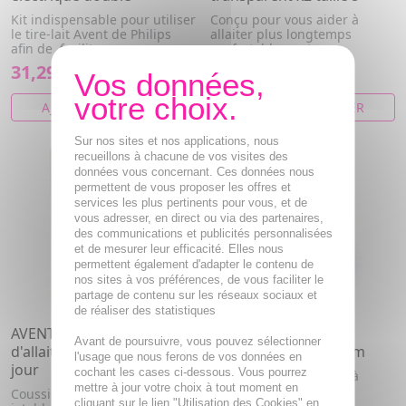
Kit indispensable pour utiliser
Conçu pour vous aider à
le tire-lait Avent de Philips
allaiter plus longtemps
afin de faciliter e...
confortablement
31,29€
8,87€
AJOUTER AU PANIER
AJOUTER AU PANIER
Sur nos sites et nos applications, nous
recueillons à chacune de vos visites des
données vous concernant. Ces données nous
permettent de vous proposer les offres et
services les plus pertinents pour vous, et de
vous adresser, en direct ou via des partenaires,
des communications et publicités personnalisées
et de mesurer leur efficacité. Elles nous
permettent également d'adapter le contenu de
nos sites à vos préférences, de vous faciliter le
partage de contenu sur les réseaux sociaux et
de réaliser des statistiques
AVENT Coussinets
AVENT Bout de sein
Avant de poursuivre, vous pouvez sélectionner
d'allaitement jetables de
transparent x2 taille m
l'usage que nous ferons de vos données en
jour
cochant les cases ci-dessous. Vous pourrez
Conçu pour vous aider à
mettre à jour votre choix à tout moment en
allaiter plus longtemps
Coussinets d'allaitement
cliquant sur le lien "Utilisation des Cookies" en
confortablement