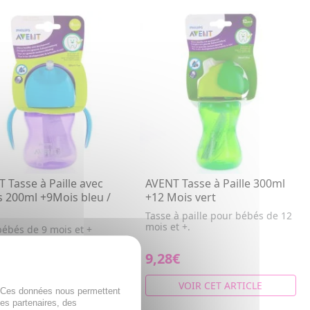
 Tasse à Paille avec
AVENT Tasse à Paille 300ml
 200ml +9Mois bleu /
+12 Mois vert
Tasse à paille pour bébés de 12
mois et +.
bébés de 9 mois et +
€
9,28€
AJOUTER AU PANIER
VOIR CET ARTICLE
. Ces données nous permettent
des partenaires, des