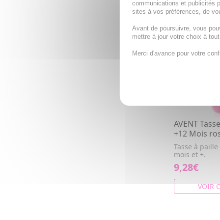
communications et publicités p
sites à vos préférences, de vou
Avant de poursuivre, vous pou
mettre à jour votre choix à tou
Merci d'avance pour votre conf
AVENT Tasse 
+12 Mois ro
Tasse à paill
mois et +.
9,28€
VOIR 