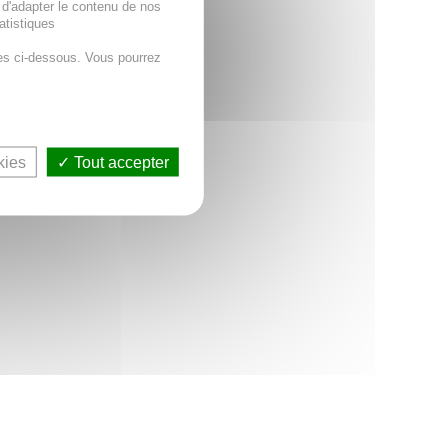
 d'adapter le contenu de nos
atistiques
es ci-dessous. Vous pourrez
kies
Tout accepter