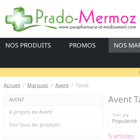
NOS PRODUITS
PROMOS
NOS MA
Accueil
Marques
Avent
Tasse
Avent T
AVENT
A propos de Avent
Trier par
Voir tous les produits
5 articles