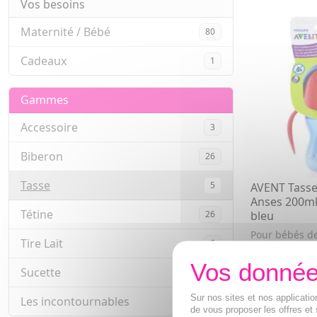
Vos besoins
Maternité / Bébé
80
Cadeaux
1
Gammes
Accessoire
3
Biberon
26
Tasse
5
AVENT Tasse 
Anses 200ml
Tétine
26
bleu
Pour bébés de
Tire Lait
6
9,28€
Sucette
39
AJOUTE
Sur nos sites et nos applicat
Les incontournables
1
de vous proposer les offres et 