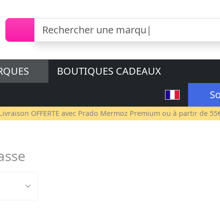
RQUES
BOUTIQUES CADEAUX
So
Livraison OFFERTE avec
Prado Mermoz Premium
ou à partir de 55
asse