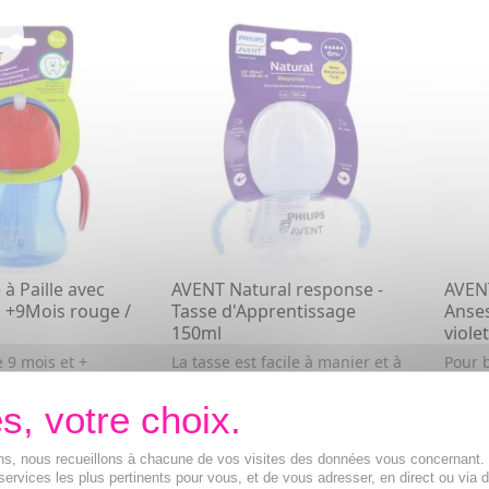
à Paille avec
AVENT Natural response -
AVENT
 +9Mois rouge /
Tasse d'Apprentissage
Anses
150ml
violet
 9 mois et +
La tasse est facile à manier et à
Pour 
tenir.
11,99€
9,28
R AU PANIER
AJOUTER AU PANIER
ions, nous recueillons à chacune de vos visites des données vous concernant
services les plus pertinents pour vous, et de vous adresser, en direct ou via 