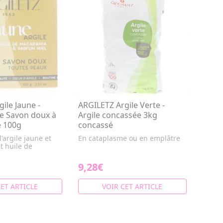
ile Jaune -
ARGILETZ Argile Verte -
le Savon doux à
Argile concassée 3kg
e 100g
concassé
'argile jaune et
En cataplasme ou en emplâtre
t huile de
9,28€
CET ARTICLE
VOIR CET ARTICLE