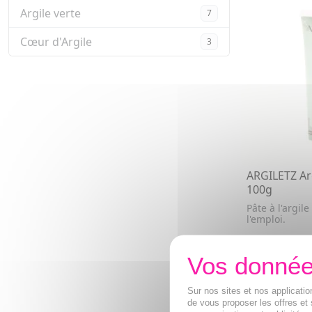
Argile verte
7
Cœur d'Argile
3
ARGILETZ Arg
100g
Pâte à l'argile
l'emploi.
4,48€
AJOUTE
Sur nos sites et nos applicat
de vous proposer les offres et 