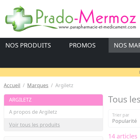
NOS PRODUITS
PROMOS
NOS MA
Accueil
Marques
Argiletz
Tous les
ARGILETZ
A propos de Argiletz
Trier par
Voir tous les produits
14 articles