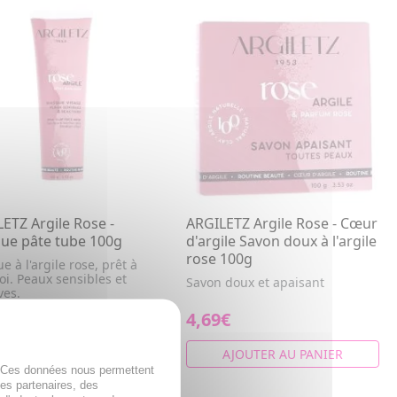
ETZ Argile Rose -
ARGILETZ Argile Rose - Cœur
ue pâte tube 100g
d'argile Savon doux à l'argile
rose 100g
 à l'argile rose, prêt à
oi. Peaux sensibles et
Savon doux et apaisant
ves.
€
4,69€
AJOUTER AU PANIER
AJOUTER AU PANIER
. Ces données nous permettent
des partenaires, des