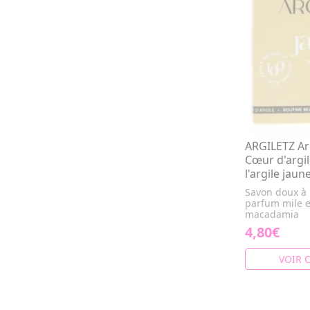
ARGILETZ Arg
Cœur d'argi
l'argile jaun
Savon doux à l
parfum mile e
macadamia
4,80€
VOIR 