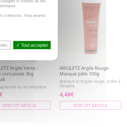
 d'adapter le contenu de nos
atistiques
es ci-dessous. Vous pourrez
kies
Tout accepter
ETZ Argile Verte -
ARGILETZ Argile Rouge -
e concassée 3kg
Masque pâte 100g
ulé
Masque à l'argile rouge, prête à
l'emploi.
taplasme ou en emplâtre
€
4,48€
VOIR CET ARTICLE
VOIR CET ARTICLE