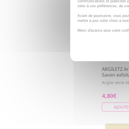
communications et publicités p
sites à vos préférences, de vou
Avant de poursuivre, vous pou
mettre à jour votre choix à tou
Merci d'avance pour votre conf
ARGILETZ Arg
Savon exfol
Argile verte 
4,80€
AJOUTE