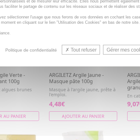
ersonnalisées et de mesurer leur efficacité. Elles nous permettent également
s faciliter le partage de contenu sur les réseaux sociaux et de réaliser des st
vez sélectionner l'usage que nous ferons de vos données en cochant les cas
t moment en cliquant sur le lien "Utilisation des Cookies" en bas de notre site.
iance.
Tout refuser
Gérer mes coo
Politique de confidentialité
ile Verte -
ARGILETZ Argile Jaune -
ARGIL
iant 100g
Masque pâte 100g
Argil
gran
et algues brunes
Masque à l'argile jaune, prête à
l'emploi.
En ca
4,48€
9,07
R AU PANIER
AJOUTER AU PANIER