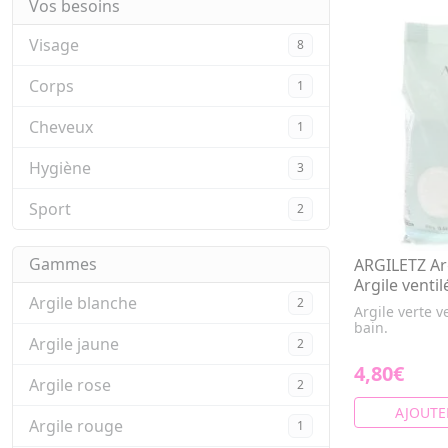
Vos besoins
Visage
8
Corps
1
Cheveux
1
Hygiène
3
Sport
2
Gammes
ARGILETZ Arg
Argile venti
Argile blanche
2
Argile verte 
bain.
Argile jaune
2
4,80€
Argile rose
2
AJOUTE
Argile rouge
1