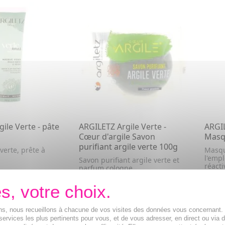
ile Verte - pâte
ARGILETZ Argile Verte -
ARGIL
Cœur d'argile Savon
Masq
purifiant argile verte 100g
 verte, prête à
Masque
l'empl
Savon purifiant argile verte et
réacti
parfum cologne
4,69€
4,48
R AU PANIER
VOIR CET ARTICLE
ions, nous recueillons à chacune de vos visites des données vous concernant
services les plus pertinents pour vous, et de vous adresser, en direct ou via 