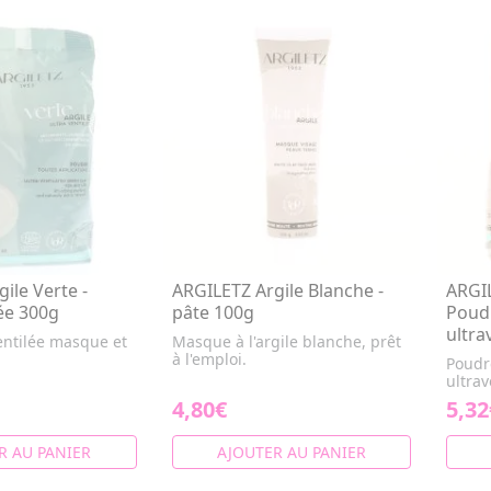
ile Verte -
ARGILETZ Argile Blanche -
ARGIL
lée 300g
pâte 100g
Poudr
ultra
ventilée masque et
Masque à l'argile blanche, prêt
à l'emploi.
Poudr
ultrav
4,80€
5,32
R AU PANIER
AJOUTER AU PANIER