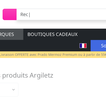
RQUES
BOUTIQUES CADEAUX
So
Livraison OFFERTE avec
Prado Mermoz Premium
ou à partir de 55
 produits Argiletz