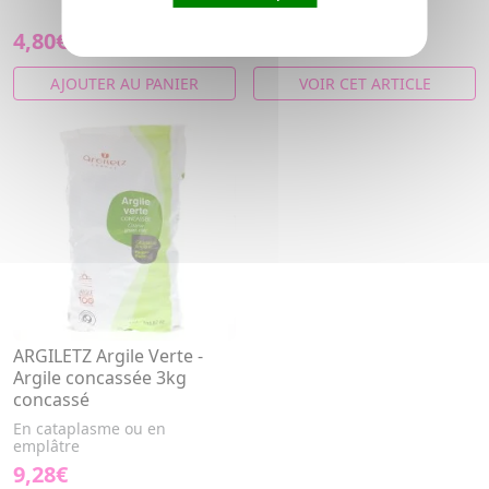
emplâtre
4,80€
9,07€
AJOUTER AU PANIER
VOIR CET ARTICLE
ARGILETZ Argile Verte -
Argile concassée 3kg
concassé
En cataplasme ou en
emplâtre
9,28€