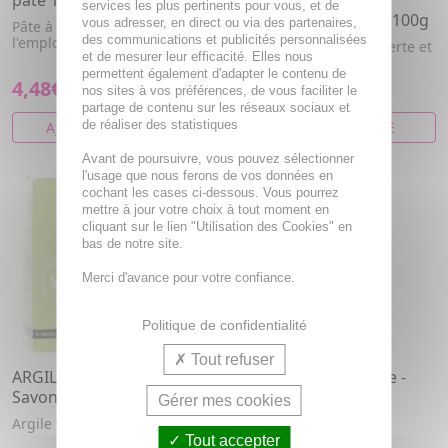
pâte 100g
Cœur d'argile Savon
services les plus pertinents pour vous, et de
purifiant argile verte 100g
vous adresser, en direct ou via des partenaires,
Pâte à l'argile verte, prête à
des communications et publicités personnalisées
l'emploi.
Savon purifiant argile verte et
et de mesurer leur efficacité. Elles nous
parfum cologne
permettent également d'adapter le contenu de
4,48€
4,69€
nos sites à vos préférences, de vous faciliter le
partage de contenu sur les réseaux sociaux et
de réaliser des statistiques
AJOUTER AU PANIER
VOIR CET ARTICLE
Avant de poursuivre, vous pouvez sélectionner
l'usage que nous ferons de vos données en
cochant les cases ci-dessous. Vous pourrez
mettre à jour votre choix à tout moment en
cliquant sur le lien "Utilisation des Cookies" en
bas de notre site.
Merci d'avance pour votre confiance.
Politique de confidentialité
Tout refuser
ARGILETZ Argile Verte -
ARGILETZ Argile Verte -
Savon exfoliant 100g
Argile concassée 3kg
Gérer mes cookies
granulé
Argile verte et algues brunes
Tout accepter
En cataplasme ou en