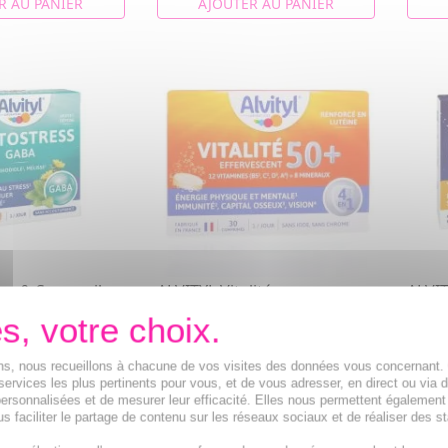
R AU PANIER
AJOUTER AU PANIER
ess & Sommeil -
ALVITYL Vitalité -
ALVIT
s 28 comprimés
Effervescent 50+
Méla-
x30comprimés
gélul
iflore, Rhodiola,
omprimés sans
Multivitamines
Camom
ions, nous recueillons à chacune de vos visites des données vous concernant
ane)
Passif
services les plus pertinents pour vous, et de vous adresser, en direct ou via 
ersonnalisées et de mesurer leur efficacité. Elles nous permettent également
13,09€
8,92
s faciliter le partage de contenu sur les réseaux sociaux et de réaliser des st