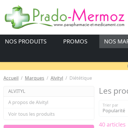
NOS PRODUITS
PROMOS
NOS MA
Accueil
Marques
Alvityl
Diététique
Les prod
ALVITYL
A propos de Alvityl
Trier par
Voir tous les produits
40 articles