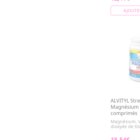
AJOUTE
ALVITYL Str
Magnésium 
comprimés
Magnésium, V
dioxyde de tit
15,54€