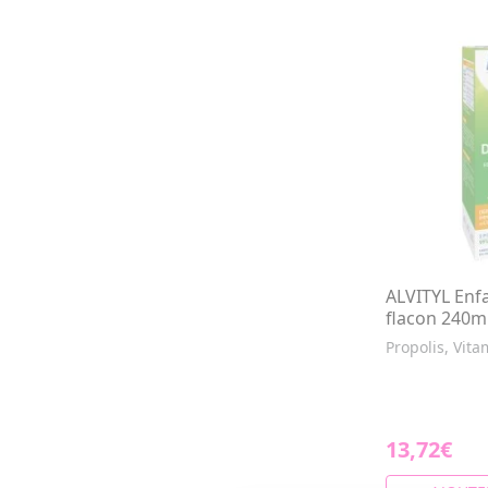
ALVITYL Enf
flacon 240m
Propolis, Vit
13,72€