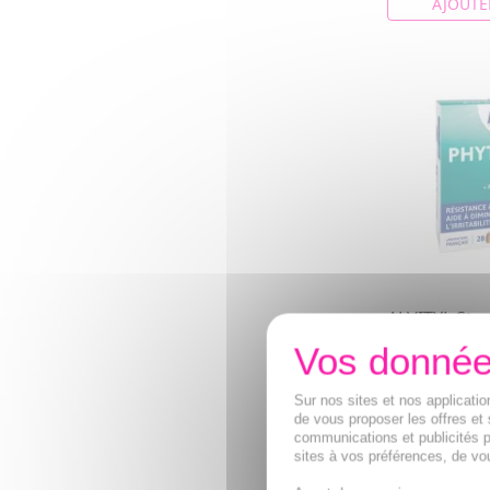
AJOUTE
ALVITYL Str
Phyto-stres
Aubépine, Pass
Valériane (C
Sur nos sites et nos applicat
dioxyde de tit
de vous proposer les offres et 
communications et publicités p
8,33€
sites à vos préférences, de vou