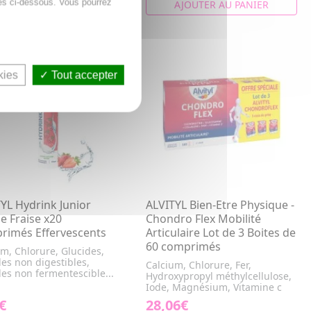
es ci-dessous. Vous pourrez
AJOUTER AU PANIER
AJOUTER AU PANIER
kies
Tout accepter
YL Hydrink Junior
ALVITYL Bien-Etre Physique -
 Fraise x20
Chondro Flex Mobilité
rimés Effervescents
Articulaire Lot de 3 Boites de
60 comprimés
m, Chlorure, Glucides,
es non digestibles,
Calcium, Chlorure, Fer,
es non fermentescible...
Hydroxypropyl méthylcellulose,
Iode, Magnésium, Vitamine c
€
28,06€