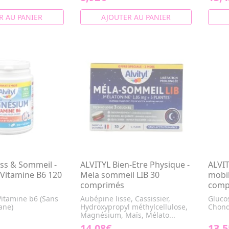
R AU PANIER
AJOUTER AU PANIER
ess & Sommeil -
ALVITYL Bien-Etre Physique -
ALVI
Vitamine B6 120
Mela sommeil LIB 30
mobil
comprimés
comp
itamine b6 (Sans
Aubépine lisse, Cassissier,
Gluco
ane)
Hydroxypropyl méthylcellulose,
Chond
Magnésium, Maïs, Mélato...
14,08€
13,5