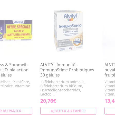
ess & Sommeil -
ALVITYL Immunité -
ALVIT
l Triple action
ImmunoStim+ Probiotiques
buvab
gélules
30 gélules
fruit
lisse, Passiflore,
Bifidobacterium animalis,
Vitami
ricaire, Vitamine
Bifidobacterium bifidum,
Vitam
Fructooligosaccharides,
Vitam
Lactob...
Vitam.
20,76€
13,4
R AU PANIER
AJOUTER AU PANIER