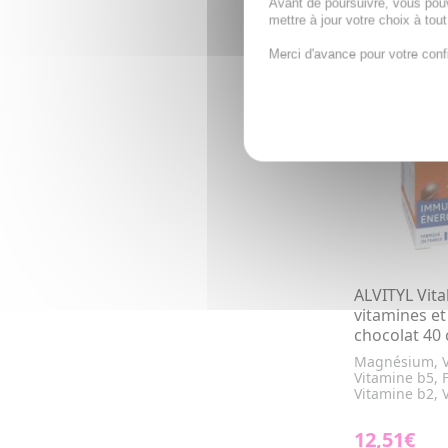
Avant de poursuivre, vous pou
AJOUTE
mettre à jour votre choix à tou
Merci d'avance pour votre conf
ALVITYL Vita
vitamines e
chocolat 40
Magnésium, V
Vitamine b5, F
Vitamine b2, V
12,51€