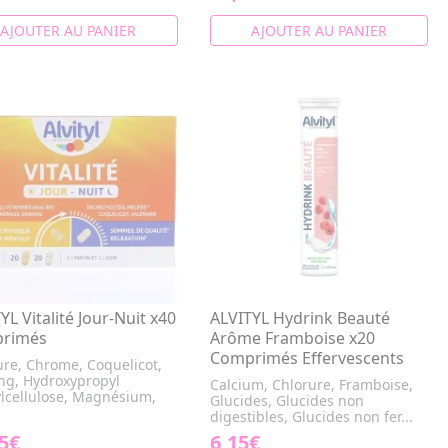
AJOUTER AU PANIER
AJOUTER AU PANIER
YL Vitalité Jour-Nuit x40
ALVITYL Hydrink Beauté
rimés
Arôme Framboise x20
Comprimés Effervescents
ure, Chrome, Coquelicot,
ng, Hydroxypropyl
Calcium, Chlorure, Framboise,
lcellulose, Magnésium,
Glucides, Glucides non
digestibles, Glucides non fer...
5€
6,15€