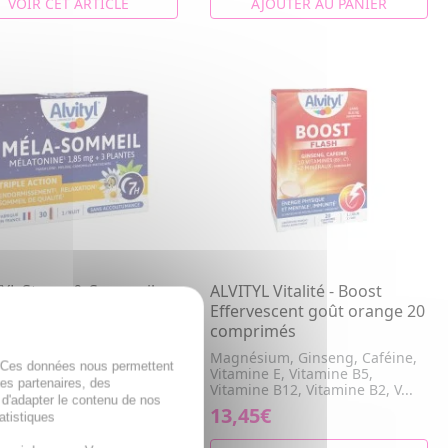
VOIR CET ARTICLE
AJOUTER AU PANIER
YL Stress & Sommeil -
ALVITYL Vitalité - Boost
sommeil Boîte 30
Effervescent goût orange 20
es boîte 30 gélules
comprimés
ille, Mélatonine, Mélisse,
Magnésium, Ginseng, Caféine,
. Ces données nous permettent
lore
Vitamine E, Vitamine B5,
des partenaires, des
Vitamine B12, Vitamine B2, V...
 d'adapter le contenu de nos
€
13,45€
atistiques