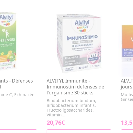
ants - Défenses
ALVITYL Immunité -
ALVIT
l
Immunostim défenses de
jours
l'organisme 30 sticks
amine C, Echinacée
Multi
Ginse
Bifidobacterium bifidum,
Bifidobacterium infantis,
Fructooligosaccharides,
Vitamin...
20,76€
13,5