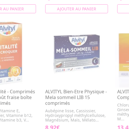
R AU PANIER
AJOUTER AU PANIER
lité - Comprimés
ALVITYL Bien-Etre Physique -
ALVIT
ût fraise boîte
Mela sommeil LIB 15
Comp
rimés
comprimés
Chlor
Ginse
itamine E,
Aubépine lisse, Cassissier,
méthy
er, Vitamine b12,
Hydroxypropyl méthylcellulose,
M...
itamine b3, V...
Magnésium, Maïs, Mélato...
8,92€
13,4