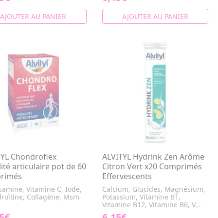
AJOUTER AU PANIER
AJOUTER AU PANIER
TYL Chondroflex
ALVITYL Hydrink Zen Arôme
ité articulaire pot de 60
Citron Vert x20 Comprimés
rimés
Effervescents
samine, Vitamine C, Iode,
Calcium, Glucides, Magnésium,
roïtine, Collagène, Msm
Potassium, Vitamine B1,
Vitamine B12, Vitamine B6, V...
5€
6,15€