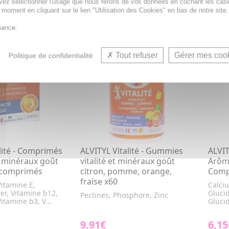
vez sélectionner l'usage que nous ferons de vos données en cochant les cas
R AU PANIER
AJOUTER AU PANIER
t moment en cliquant sur le lien "Utilisation des Cookies" en bas de notre site.
iance.
Tout refuser
Gérer mes coo
Politique de confidentialité
lité - Comprimés
ALVITYL Vitalité - Gummies
ALVIT
t minéraux goût
vitalité et minéraux goût
Arôme
 comprimés
citron, pomme, orange,
Comp
fraise x60
itamine E,
Calciu
er, Vitamine b12,
Glucid
Pectines, Phosphore, Zinc
itamine b3, V...
Glucid
9,91€
6,15