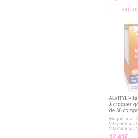
AJOUTE
ALVITYL Vita
à croquer go
de 30 comp
Magnésium, V
Vitamine b5, F
Vitamine b2, V
12,41€