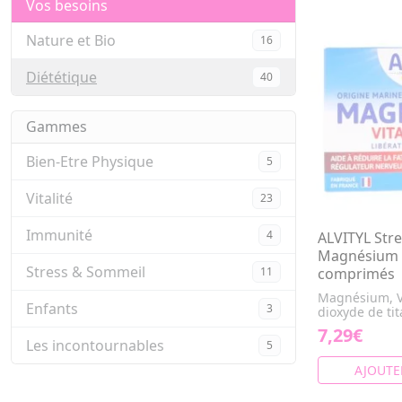
Vos besoins
Nature et Bio
16
Diététique
40
Gammes
Bien-Etre Physique
5
Vitalité
23
Immunité
4
ALVITYL Str
Magnésium 
Stress & Sommeil
11
comprimés
Magnésium, V
Enfants
3
dioxyde de tit
7,29€
Les incontournables
5
AJOUTE