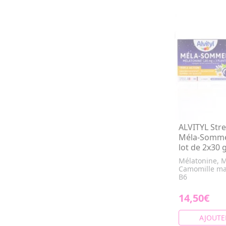
ALVITYL Str
Méla-Sommei
lot de 2x30 
Mélatonine, Mé
Camomille mat
B6
14,50€
AJOUTE