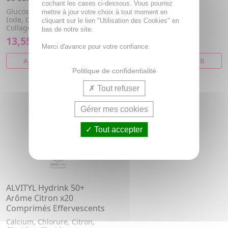
Verveine, Camomille
cochant les cases ci-dessous. Vous pourrez
matricaire, Magnésium
Glucosamine, Vitamine C,
mettre à jour votre choix à tout moment en
Iode, Chondroïtine,
cliquant sur le lien "Utilisation des Cookies" en
Collagène, Msm
bas de notre site.
13,55€
8,87€
Merci d'avance pour votre confiance.
AJOUTER AU PANIER
AJOUTER AU PANIER
Politique de confidentialité
Tout refuser
Gérer mes cookies
Tout accepter
ALVITYL Hydrink 50+
Arôme Citron x20
Comprimés Effervescents
Calcium, Chlorure, Citron,