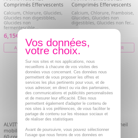
Comprimés Effervescents
Comprimés Effervescents
Calcium, Chlorure, Glucides,
Calcium, Chlorure, Framboise,
Glucides non digestibles,
Glucides, Glucides non
Glucides non
digestibles, Glucides non fer...
fermentescible...
6,15€
6,15€
AJOUTER AU PANIER
AJOUTER AU PANIER
NOUVEAU
Sur nos sites et nos applications, nous
recueillons à chacune de vos visites des
données vous concernant. Ces données nous
permettent de vous proposer les offres et
services les plus pertinents pour vous, et de
vous adresser, en direct ou via des partenaires,
des communications et publicités personnalisées
et de mesurer leur efficacité. Elles nous
permettent également d'adapter le contenu de
nos sites à vos préférences, de vous faciliter le
partage de contenu sur les réseaux sociaux et
de réaliser des statistiques
ALVITYL Chondroflex
ALVITYL Enfant Sommeil
Avant de poursuivre, vous pouvez sélectionner
mobilité articulaire pot de
125ml
l'usage que nous ferons de vos données en
60 comprimés