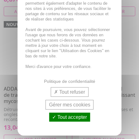
permettent également d'adapter le contenu de
nos sites à vos préférences, de vous faciliter le
AJOUTER AU PANIER
AJOUTER AU PANIER
partage de contenu sur les réseaux sociaux et
de réaliser des statistiques
NOUVEAU
NOUVEAU
Avant de poursuivre, vous pouvez sélectionner
l'usage que nous ferons de vos données en
cochant les cases ci-dessous. Vous pourrez
mettre à jour votre choix à tout moment en
cliquant sur le lien "Utilisation des Cookies" en
bas de notre site.
Merci d'avance pour votre confiance.
Politique de confidentialité
ADDAX Mycoflash - Vernis
ADDAX Keratolis - Gel
Tout refuser
de traitement pour
pieds anti-rugosités lissant
mycoses des ongles 5ml
50ml
Gérer mes cookies
Détruire les mycoses des
des pieds plus doux, lisses et
ongles et empêcher la
confortables.
Tout accepter
recontamination.
13,04€
7,82€