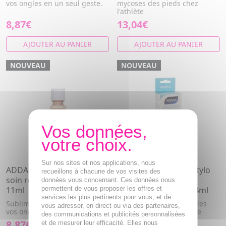
vos ongles en un seul geste.
mycoses des pieds chez
l'athlète
8,87€
13,04€
AJOUTER AU PANIER
AJOUTER AU PANIER
NOUVEAU
NOUVEAU
Sur nos sites et nos applications, nous
ADDAX Aircolor - Vernis
ADDAX Mycoflash - Stylo
recueillons à chacune de vos visites des
soin respirant n°04 naturel
De Traitement Pour
données vous concernant. Ces données nous
11ml
permettent de vous proposer les offres et
Mycose Des Ongles 4ml
services les plus pertinents pour vous, et de
Sublime protège et renforce
Détruit en 20 secondes les
vous adresser, en direct ou via des partenaires,
vos ongles en un seul geste.
champignons de surface
des communications et publicités personnalisées
8,87€
16,64€
et de mesurer leur efficacité. Elles nous