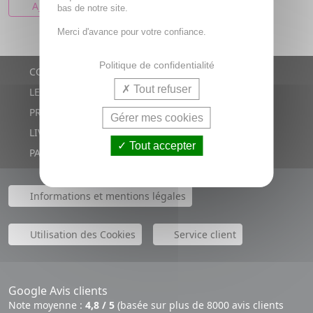
AJOUTER AU PANIER
bas de notre site.
Merci d'avance pour votre confiance.
Politique de confidentialité
CONTACTS
Tout refuser
LE BLOG
PROMOTIONS
Gérer mes cookies
LIVRAISON RAPIDE
Tout accepter
PAIEMENT SÉCURISÉ
Informations et mentions légales
Utilisation des Cookies
Service client
Google Avis clients
Note moyenne :
4,8 / 5
(basée sur plus de 8000 avis clients