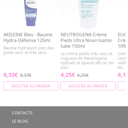
AKILEINE Bleu - Baume
NEUTROGENA Crème
EUCE
Hydra-Défense 125ml
Pieds Ultra Nourrisante
Crèm
tube 150ml
10% 
Baume hydratant soin des
pieds secs et très secs.
La crème pieds très secs et
Crème
rugueux de Neutrogena
contr
hydrate et apaise dès le 1er
voûte
jour.
les ...
6,33€
4,25€
6,1
8,33€
6,25€
AJOUTER AU PANIER
AJOUTER AU PANIER
A
CONTACTS
LE BLOG