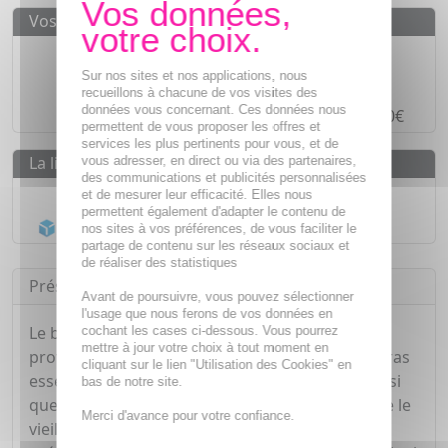
Vos avantages
Des prix
IMBATTABLES
Sur nos sites et nos applications, nous
Paiement en ligne
SÉCURISÉ
recueillons à chacune de vos visites des
données vous concernant. Ces données nous
Paiement en
4 fois sans frais
à partir de 30€
permettent de vous proposer les offres et
services les plus pertinents pour vous, et de
La livraison
vous adresser, en direct ou via des partenaires,
des communications et publicités personnalisées
Livraison gratuite dès
55€
et de mesurer leur efficacité. Elles nous
permettent également d'adapter le contenu de
Acheminement Chronopost
en 24h*
nos sites à vos préférences, de vous faciliter le
partage de contenu sur les réseaux sociaux et
de réaliser des statistiques
Présentation
Avant de poursuivre, vous pouvez sélectionner
l'usage que nous ferons de vos données en
Le baume pieds secs hydrate et nourrit en
cochant les cases ci-dessous. Vous pourrez
mettre à jour votre choix à tout moment en
profondeur les pieds car il est riche en acides gras
cliquant sur le lien "Utilisation des Cookies" en
essentiels provenant de l'huile d'olive vierge ainsi
bas de notre site.
que de la vitamine E permettant de lutter contre le
Merci d'avance pour votre confiance.
vieillissement cutané tout en limitant et en