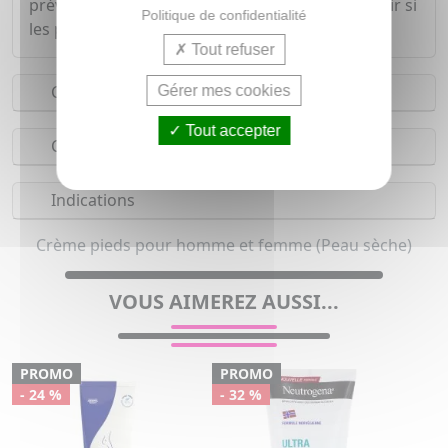
prévenant les fendillements qui peuvent survenir si
Politique de confidentialité
les pieds sont mal nourris.
Tout refuser
Conseils d'utilisation
Gérer mes cookies
Tout accepter
Composition
Indications
Crème pieds pour homme et femme (Peau sèche)
VOUS AIMEREZ AUSSI...
PROMO
PROMO
- 24 %
- 32 %