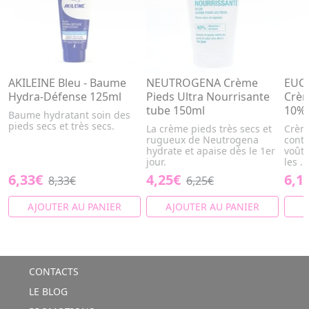
AKILEINE Bleu - Baume
NEUTROGENA Crème
EUCE
Hydra-Défense 125ml
Pieds Ultra Nourrisante
Crèm
tube 150ml
10% 
Baume hydratant soin des
pieds secs et très secs.
La crème pieds très secs et
Crème
rugueux de Neutrogena
contr
hydrate et apaise dès le 1er
voûte
jour.
les ...
6,33€
4,25€
6,1
8,33€
6,25€
AJOUTER AU PANIER
AJOUTER AU PANIER
A
CONTACTS
LE BLOG