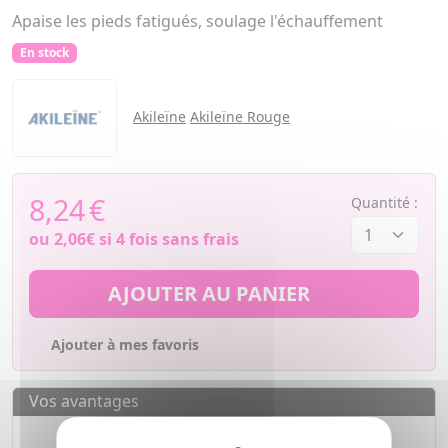
Apaise les pieds fatigués, soulage l'échauffement
En stock
Akileïne
Akileïne Rouge
8,24
€
Quantité :
ou
2,06€
si 4 fois sans frais
AJOUTER AU PANIER
Ajouter à mes favoris
Vos avantages
Des prix
IMBATTABLES