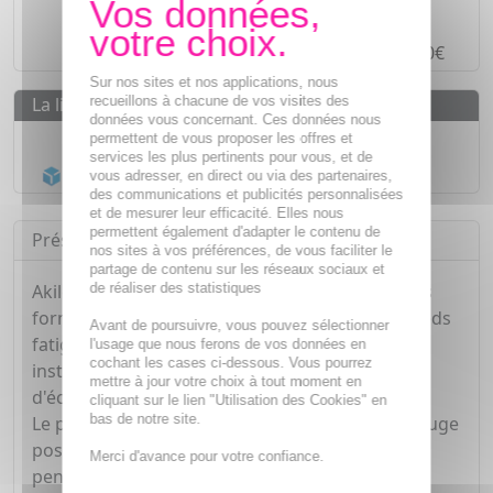
Paiement en ligne
SÉCURISÉ
Paiement en
4 fois sans frais
à partir de 30€
Sur nos sites et nos applications, nous
recueillons à chacune de vos visites des
La livraison
données vous concernant. Ces données nous
Livraison gratuite dès
55€
permettent de vous proposer les offres et
services les plus pertinents pour vous, et de
Acheminement Chronopost
en 24h*
vous adresser, en direct ou via des partenaires,
des communications et publicités personnalisées
et de mesurer leur efficacité. Elles nous
permettent également d'adapter le contenu de
Présentation
nos sites à vos préférences, de vous faciliter le
partage de contenu sur les réseaux sociaux et
de réaliser des statistiques
Akileïne Baume Reposant 75 ml est un soin sous
forme de baume qui apaise durablement les pieds
Avant de poursuivre, vous pouvez sélectionner
fatigués, gonflés et échauffés. Il soulage
l'usage que nous ferons de vos données en
cochant les cases ci-dessous. Vous pourrez
instantanément, réduit les sensations
mettre à jour votre choix à tout moment en
d'échauffements et apporte confort et légèreté.
cliquant sur le lien "Utilisation des Cookies" en
bas de notre site.
Le petit houx, les feuilles de cassis et la vigne rouge
possèdent des propriétés microcirculatoire
Merci d'avance pour votre confiance.
pendant que la camarine noire tonifie et que