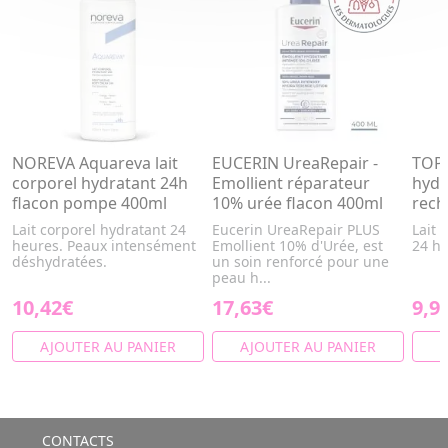
NOREVA Aquareva lait
EUCERIN UreaRepair -
TOPI
corporel hydratant 24h
Emollient réparateur
hydr
flacon pompe 400ml
10% urée flacon 400ml
rech
Lait corporel hydratant 24
Eucerin UreaRepair PLUS
Lait 
heures. Peaux intensément
Emollient 10% d'Urée, est
24 h
déshydratées.
un soin renforcé pour une
peau h...
10,42€
17,63€
9,9
AJOUTER AU PANIER
AJOUTER AU PANIER
A
CONTACTS