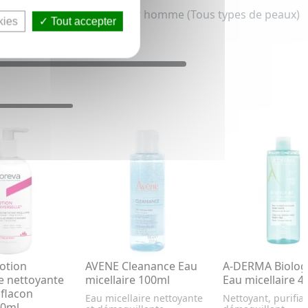
Eau micellaire bio pour homme (Tous types de peaux)
kies
Tout accepter
otion
AVENE Cleanance Eau
A-DERMA Biology
le nettoyante
micellaire 100ml
Eau micellaire 4
 flacon
Eau micellaire nettoyante
Nettoyant, purifian
0ml