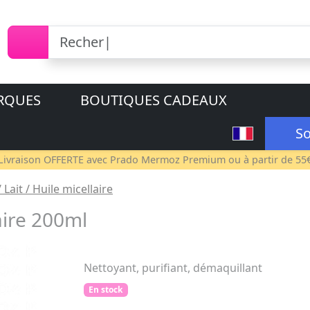
RQUES
BOUTIQUES CADEAUX
So
Livraison OFFERTE avec
Prado Mermoz Premium
ou à partir de 55
 Lait / Huile micellaire
aire 200ml
Nettoyant, purifiant, démaquillant
En stock