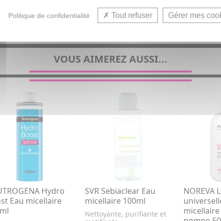
Tout refuser
Gérer mes coo
Politique de confidentialité
VOUS AIMEREZ AUSSI...
UTROGENA Hydro
SVR Sebiaclear Eau
NOREVA L
st Eau micellaire
micellaire 100ml
universel
ml
micellaire
Nettoyante, purifiante et
pompe 50