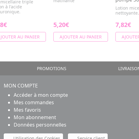
matifiante
micellaire triple
on à l'acide
Lotion mice
luronique.
nettoyante.
78€
5,20€
7,82€
JOUTER AU PANIER
AJOUTER AU PANIER
AJOUTER
PROMOTIONS
LIVRAISO
MON COMPTE
Accéder à mon compte
Mes commandes
Mes favoris
Mon abonnement
Données personnelles
Utilisation des Cookies
Service client