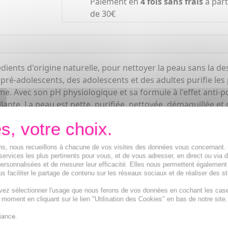
Paiement en
4 fois sans frais
à part
de 30€
dients d'origine naturelle, pour nettoyer la peau sans la d
pré-adolescents, des adolescents et des adultes purifie les 
ome. Avec son pH physiologique et sa formule à l'effet anti-
lante. La peau est nette, purifiée, nettoyée, démaquillée e
 Rhealba® issue de l'agriculture biologique.
ions, nous recueillons à chacune de vos visites des données vous concernant
services les plus pertinents pour vous, et de vous adresser, en direct ou via 
ersonnalisées et de mesurer leur efficacité. Elles nous permettent également
s faciliter le partage de contenu sur les réseaux sociaux et de réaliser des st
vez sélectionner l'usage que nous ferons de vos données en cochant les cas
t moment en cliquant sur le lien "Utilisation des Cookies" en bas de notre site.
iance.