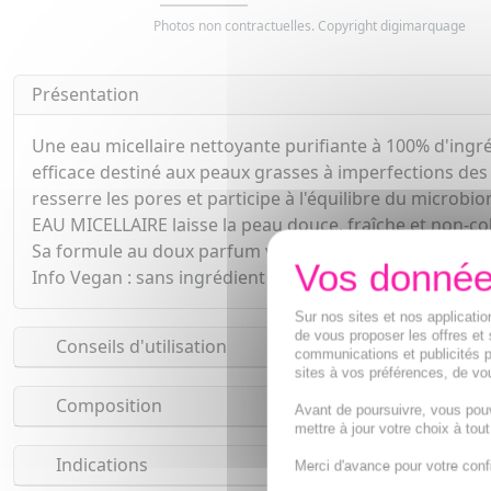
Photos non contractuelles. Copyright digimarquage
Présentation
Une eau micellaire nettoyante purifiante à 100% d'ingré
efficace destiné aux peaux grasses à imperfections des 
resserre les pores et participe à l'équilibre du microbi
EAU MICELLAIRE laisse la peau douce, fraîche et non-col
Sa formule au doux parfum végétal contient d'e l'Avoine
Info Vegan : sans ingrédient d'origine animale.
Sur nos sites et nos applicat
de vous proposer les offres et 
Conseils d'utilisation
communications et publicités p
sites à vos préférences, de vou
Composition
Avant de poursuivre, vous pou
mettre à jour votre choix à tou
Indications
Merci d'avance pour votre conf