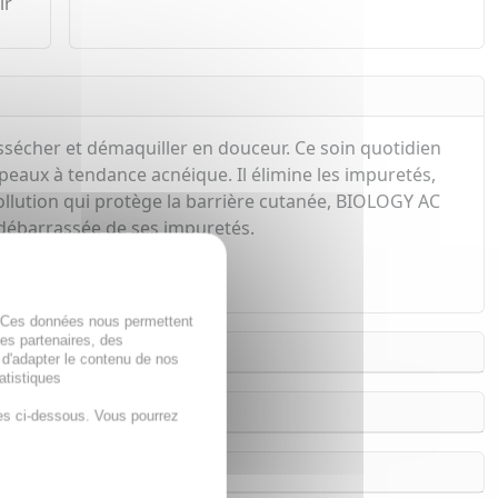
ir
essécher et démaquiller en douceur. Ce soin quotidien
peaux à tendance acnéique. Il élimine les impuretés,
pollution qui protège la barrière cutanée, BIOLOGY AC
t débarrassée de ses impuretés.
. Ces données nous permettent
des partenaires, des
 d'adapter le contenu de nos
atistiques
es ci-dessous. Vous pourrez