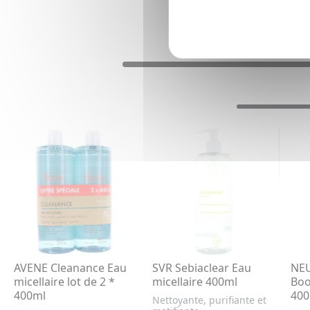
AVENE Cleanance Eau
SVR Sebiaclear Eau
NE
micellaire lot de 2 *
micellaire 400ml
Boo
400ml
400
Nettoyante, purifiante et