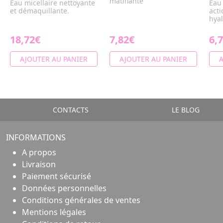
matifiante
Eau micellaire nettoyante
Eau 
et démaquillante.
acti
hya
18,72€
7,82€
6,
AJOUTER AU PANIER
AJOUTER AU PANIER
A
CONTACTS
LE BLOG
INFORMATIONS
A propos
Livraison
Paiement sécurisé
Données personnelles
Conditions générales de ventes
Mentions légales