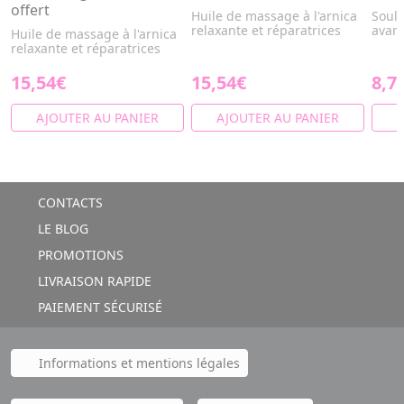
offert
Huile de massage à l'arnica
Soul
relaxante et réparatrices
avant
Huile de massage à l'arnica
relaxante et réparatrices
15,54€
15,54€
8,7
AJOUTER AU PANIER
AJOUTER AU PANIER
A
CONTACTS
LE BLOG
PROMOTIONS
LIVRAISON RAPIDE
PAIEMENT SÉCURISÉ
Informations et mentions légales