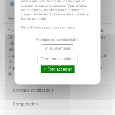
l'usage que nous ferons de vos données en
Acheminement Chronopost
en 24h*
cochant les cases ci-dessous. Vous pourrez
mettre à jour votre choix à tout moment en
cliquant sur le lien "Utilisation des Cookies" en
Présentation
bas de notre site.
Merci d'avance pour votre confiance.
Grâce à sa composition à base de camomille et de
Calendula, aux propriétés relaxantes et apaisantes,
Politique de confidentialité
l'huile de massage au Calendula de WELEDA est
Tout refuser
idéale pour les peaux fragiles et sensibles. Elle
rapporte à la peau sa souplesse et sa douceur, tout
Gérer mes cookies
en renforçant la barrière cutanée. Apaisante et
régénérante. Renforce les protections naturelles
Tout accepter
de l'épiderme, prévient le dessèchement cutané.
Conseils d'utilisation
Composition