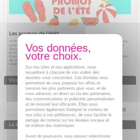
Les promos de l'été*
*Offre valables sur articles signalés, dans la limite des stocks disponibles,
jusqu'au 31/08/2026. Profitez de l'été pour prendre soin de vous à prix
doux. Retrouvez une sélection de produits de parapharmacie en
promotion : soins solaires, hydratation, bien-être, hygiène et bien
d'autres essentiels du quotidien. C'est le moment idéal pour faire le plein
de vos produits préférés tout en réalisant de belles économies. Offre
valable dans la limite des stocks disponibles.
Voir la sélection
Sur nos sites et nos applications, nous
recueillons à chacune de vos visites des
données vous concernant. Ces données nous
Vos avantages
permettent de vous proposer les offres et
services les plus pertinents pour vous, et de
Des prix
IMBATTABLES
vous adresser, en direct ou via des partenaires,
Paiement en ligne
SÉCURISÉ
des communications et publicités personnalisées
et de mesurer leur efficacité. Elles nous
Paiement en
4 fois sans frais
à partir de 30€
permettent également d'adapter le contenu de
nos sites à vos préférences, de vous faciliter le
partage de contenu sur les réseaux sociaux et
La livraison
de réaliser des statistiques
Livraison gratuite dès
55€
Avant de poursuivre, vous pouvez sélectionner