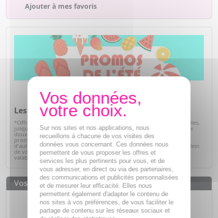
Ajouter à mes favoris
Les promos de l'été*
*Offre valables sur articles signalés, dans la limite des stocks disponibles,
Sur nos sites et nos applications, nous
jusqu'au 31/08/2026. Profitez de l'été pour prendre soin de vous à prix
doux. Retrouvez une sélection de produits de parapharmacie en
recueillons à chacune de vos visites des
promotion : soins solaires, hydratation, bien-être, hygiène et bien
données vous concernant. Ces données nous
d'autres essentiels du quotidien. C'est le moment idéal pour faire le plein
de vos produits préférés tout en réalisant de belles économies. Offre
permettent de vous proposer les offres et
valable dans la limite des stocks disponibles.
Voir la sélection
services les plus pertinents pour vous, et de
vous adresser, en direct ou via des partenaires,
des communications et publicités personnalisées
Vos avantages
et de mesurer leur efficacité. Elles nous
permettent également d'adapter le contenu de
Des prix
IMBATTABLES
nos sites à vos préférences, de vous faciliter le
partage de contenu sur les réseaux sociaux et
Paiement en ligne
SÉCURISÉ