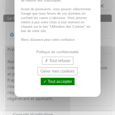
de réaliser des statistiques
Paiement en
4 fois sans frais
à partir de 30€
Avant de poursuivre, vous pouvez sélectionner
l'usage que nous ferons de vos données en
La livraison
cochant les cases ci-dessous. Vous pourrez
mettre à jour votre choix à tout moment en
Livraison gratuite dès
55€
cliquant sur le lien "Utilisation des Cookies" en
bas de notre site.
Acheminement Chronopost
en 24h*
Merci d'avance pour votre confiance.
Présentation
Politique de confidentialité
Tout refuser
Naturellement enrichie en plantes apaisantes, la
crème pour le change de bébé au calendula nettoie
Gérer mes cookies
et purifie la peau du bébé tout en respectant sa
fragilité. Son action hydratant prévient les
Tout accepter
rougeurs et les irritations et favorise la
régénération de l'épiderme. Soin protecteur,
régénérant et apaisant.
Conseils d'utilisation