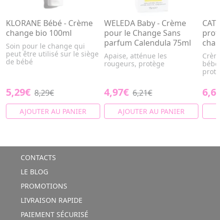
KLORANE Bébé - Crème
WELEDA Baby - Crème
CATT
change bio 100ml
pour le Change Sans
prot
parfum Calendula 75ml
chan
Soin pour le change qui
peut être utilisé sur le siège
Apaise, atténue les
Crèm
de bébé
rougeurs, protège
bébé,
prote
5,29€
4,97€
6,6
8,29€
6,21€
AJOUTER AU PANIER
AJOUTER AU PANIER
A
CONTACTS
LE BLOG
PROMOTIONS
LIVRAISON RAPIDE
PAIEMENT SÉCURISÉ