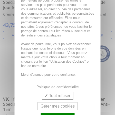
permettent de vous proposer les offres et
Specialist 16 - Crème de
Specialist 16 - Crème de
services les plus pertinents pour vous, et de
Jour 50ml
jour Spf50 50ml
vous adresser, en direct ou via des partenaires,
des communications et publicités personnalisées
Crème anti-rides/taches
Crème de jour anti-rides et
et de mesurer leur efficacité. Elles nous
anti-taches
permettent également d'adapter le contenu de
43,75€
47,93€
nos sites à vos préférences, de vous faciliter le
partage de contenu sur les réseaux sociaux et
AJOUTER AU PANIER
AJOUTER AU PANIER
de réaliser des statistiques
Avant de poursuivre, vous pouvez sélectionner
l'usage que nous ferons de vos données en
cochant les cases ci-dessous. Vous pourrez
mettre à jour votre choix à tout moment en
cliquant sur le lien "Utilisation des Cookies" en
bas de notre site.
Merci d'avance pour votre confiance.
Politique de confidentialité
Tout refuser
VICHY Liftactiv Collagen
VICHY Liftactiv Collagen
Specialist 16 Sérum Yeux
Specialist 16 - Sérum Anti-
Gérer mes cookies
15ml
Rides 30ml