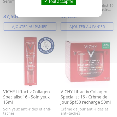
Sérum contour des yeux.
Le Sérum reconstituant
Tout accepter
Liftactiv Collagen Specialist 16
de Vichy, permet de booste...
37,50€
52,05€
AJOUTER AU PANIER
AJOUTER AU PANIER
VICHY Liftactiv Collagen
VICHY Liftactiv Collagen
Specialist 16 - Soin yeux
Specialist 16 - Crème de
15ml
jour Spf50 recharge 50ml
Soin yeux anti-rides et anti-
Crème de jour anti-rides et
taches
anti-taches