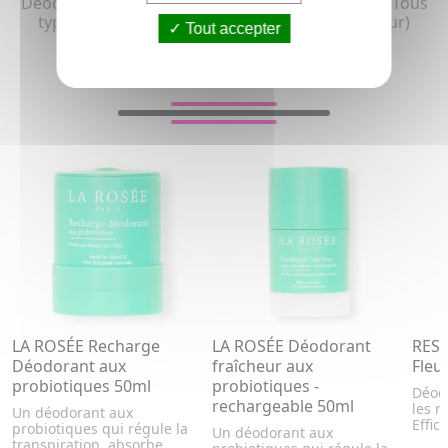
Déodorant aisselle stick pour homme et femme (Tous
types de peaux et Peau sensible, peau à rougeur)
Tout accepter
VOUS AIMEREZ AUSSI...
LA ROSÉE Recharge
LA ROSÉE Déodorant
RESP
Déodorant aux
fraîcheur aux
Fleu
probiotiques 50ml
probiotiques -
Déodo
rechargeable 50ml
les m
Un déodorant aux
Effic
probiotiques qui régule la
Un déodorant aux
transpiration, absorbe