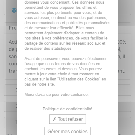
Livraison gratuite dès
55€
données vous concernant. Ces données nous
permettent de vous proposer les offres et
Acheminement Chronopost
en 24h*
services les plus pertinents pour vous, et de
vous adresser, en direct ou via des partenaires,
des communications et publicités personnalisées
Présentation
et de mesurer leur efficacité. Elles nous
permettent également d'adapter le contenu de
nos sites à vos préférences, de vous faciliter le
Action 24h. Antibactérien naturel composé de 100%
partage de contenu sur les réseaux sociaux et
de purs cristaux d'Alun. Sans parfum, sans alcool,
de réaliser des statistiques
sans chlorydrate, sans chlorhydrate d'aluminium, il
Avant de poursuivre, vous pouvez sélectionner
convient à tous types de peaux. L'Alun régule la
l'usage que nous ferons de vos données en
cochant les cases ci-dessous. Vous pourrez
transpiration, il est astringent, calmant et apaisant.
mettre à jour votre choix à tout moment en
cliquant sur le lien "Utilisation des Cookies" en
bas de notre site.
Conseils d'utilisation
Merci d'avance pour votre confiance.
Composition
Politique de confidentialité
Tout refuser
Indications
Gérer mes cookies