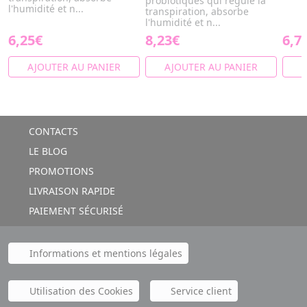
probiotiques qui régule la
l'humidité et n...
transpiration, absorbe
l'humidité et n...
6,25€
8,23€
6,7
AJOUTER AU PANIER
AJOUTER AU PANIER
A
CONTACTS
LE BLOG
PROMOTIONS
LIVRAISON RAPIDE
PAIEMENT SÉCURISÉ
Informations et mentions légales
Utilisation des Cookies
Service client