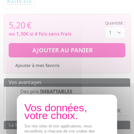
5,20
€
Quantité :
ou
1,30€
si 4 fois sans frais
AJOUTER AU PANIER
Ajouter à mes favoris
Vos avantages
Des prix
IMBATTABLES
Paiement en ligne
SÉCURISÉ
Paiement en
4 fois sans frais
à partir de 30€
La livraison
Sur nos sites et nos applications, nous
recueillons à chacune de vos visites des