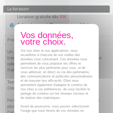
La livraison
Livraison gratuite dès
55€
Acheminement Chronopost
en 24h*
Présentation
Sur nos sites et nos applications, nous
Un déodorant aux probiotiques qui régule la
recueillons à chacune de vos visites des
transpiration, absorbe l'humidité et neutralise les
données vous concernant. Ces données nous
odeurs efficacement, pour une sensation de
permettent de vous proposer les offres et
services les plus pertinents pour vous, et de
fraîcheur tout au long de la journée !
vous adresser, en direct ou via des partenaires,
des communications et publicités personnalisées
et de mesurer leur efficacité. Elles nous
Texture douce et hydratante.
permettent également d'adapter le contenu de
Odeur fraîche.
nos sites à vos préférences, de vous faciliter le
partage de contenu sur les réseaux sociaux et
de réaliser des statistiques
Formulé pour tous les types de peaux, même les
plus sensibles.
Avant de poursuivre, vous pouvez sélectionner
l'usage que nous ferons de vos données en
Convient également aux futures mamans, aux