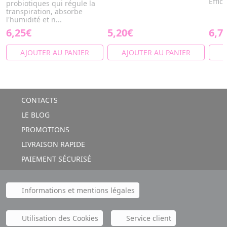
Effic
probiotiques qui régule la
transpiration, absorbe
l'humidité et n...
6,25€
5,20€
6,7
AJOUTER AU PANIER
AJOUTER AU PANIER
A
CONTACTS
LE BLOG
PROMOTIONS
LIVRAISON RAPIDE
PAIEMENT SÉCURISÉ
Informations et mentions légales
Utilisation des Cookies
Service client