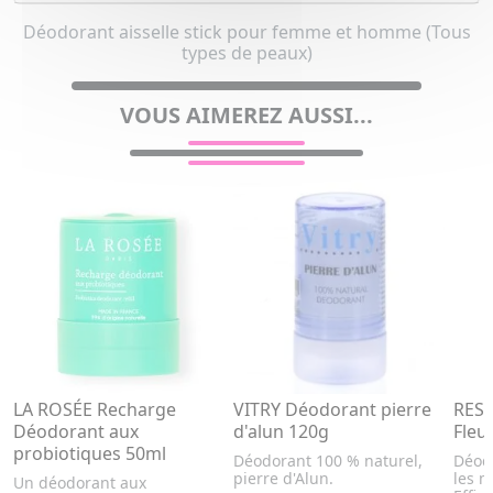
Déodorant aisselle stick pour femme et homme (Tous
types de peaux)
VOUS AIMEREZ AUSSI...
LA ROSÉE Recharge
VITRY Déodorant pierre
RESP
Déodorant aux
d'alun 120g
Fleu
probiotiques 50ml
Déodorant 100 % naturel,
Déodo
pierre d'Alun.
les m
Un déodorant aux