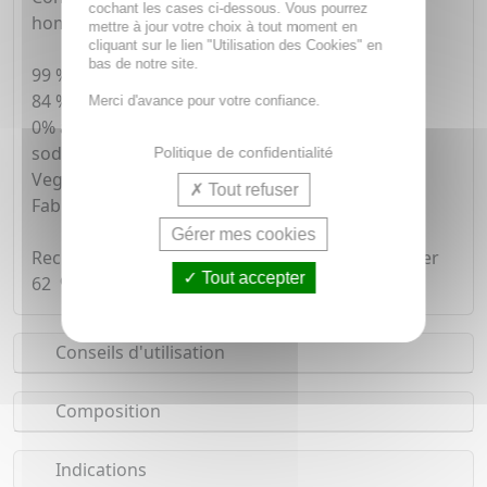
cochant les cases ci-dessous. Vous pourrez
hommes et aux adolescents.
mettre à jour votre choix à tout moment en
cliquant sur le lien "Utilisation des Cookies" en
bas de notre site.
99 % d'origine naturelle
84 % de biodégradabilité
Merci d'avance pour votre confiance.
0% alcool, sels d'aluminium, bicarbonate de
sodium, conservateurs
Politique de confidentialité
Vegan
Tout refuser
Fabriqué en France
Gérer mes cookies
Recharger votre déodorant permet d'économiser
Tout accepter
62 % de plastique !
Conseils d'utilisation
Composition
Indications