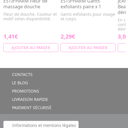
ESTIPHARM Fleur de
ESTIPHARM Gants
JEAN
massage douche
exfoliants paire x 1
Beau
déma
Fleur de douche. Couleur et
Gants exfoliants pour visage
motif selon disponibilité.
et corps.
En ce
sont
démaq
1,41€
2,29€
3,0
AJOUTER AU PANIER
AJOUTER AU PANIER
A
CONTACTS
LE BLOG
PROMOTIONS
LIVRAISON RAPIDE
PAIEMENT SÉCURISÉ
Informations et mentions légales