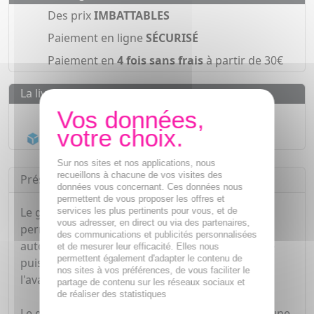
Des prix
IMBATTABLES
Paiement en ligne
SÉCURISÉ
Paiement en
4 fois sans frais
à partir de 30€
La livraison
Livraison gratuite dès
55€
Acheminement Chronopost
en 24h*
Sur nos sites et nos applications, nous
recueillons à chacune de vos visites des
Présentation
données vous concernant. Ces données nous
permettent de vous proposer les offres et
Le gant applicateur autobronzant Vitry Cartel
services les plus pertinents pour vous, et de
vous adresser, en direct ou via des partenaires,
permet de rendre l'application de votre soin
des communications et publicités personnalisées
autobronzant plus simple, rapide et sécurisante
et de mesurer leur efficacité. Elles nous
permettent également d'adapter le contenu de
puisqu'il limite le risque de traces. Il présente
nos sites à vos préférences, de vous faciliter le
l'avantage d'être lavable et réutilisable.
partage de contenu sur les réseaux sociaux et
de réaliser des statistiques
Le gant de soleil Cartel est un gant permettant une