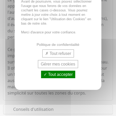
Avant de poursuivre, vous pouvez sélectionner
application uniforme et sans traces de
l'usage que nous ferons de vos données en
cochant les cases ci-dessous. Vous pourrez
l'autobronzant. Adapté à toutes les textures
mettre à jour votre choix à tout moment en
d'autobronzant (mousses, laits, crèmes ou lotions),
cliquant sur le lien "Utilisation des Cookies" en
bas de notre site.
il évite de se tacher les mains durant l'application
du soin et rend l'application plus rapide tout en
Merci d'avance pour votre confiance.
permettant un teint hâlé uniforme.
Politique de confidentialité
Ce gant autobronzant dispose d'une doublure
Tout refuser
imperméable pour protéger les mains et d'une
surface ultra-douce agréable au contact de la peau.
Gérer mes cookies
Il offre une diffusion homogène de la matière pour
un fini naturel. Facile à laver et réutilisable, il peut
Tout accepter
aussi bien être utilisé de la main gauche que de la
main droite pour appliquer l'autobrozant avec
simplicité sur toutes les zones du corps.
Conseils d'utilisation