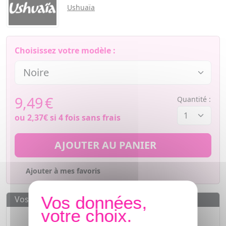
Ushuaïa
Choisissez votre modèle :
9,49
€
Quantité :
ou
2,37€
si 4 fois sans frais
AJOUTER AU PANIER
Ajouter à mes favoris
Vos avantages
Des prix
IMBATTABLES