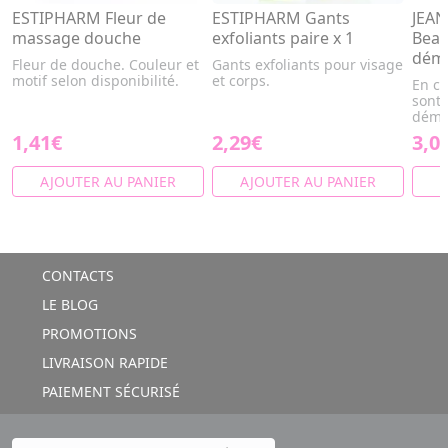
ESTIPHARM Fleur de
ESTIPHARM Gants
JEAN
massage douche
exfoliants paire x 1
Beau
déma
Fleur de douche. Couleur et
Gants exfoliants pour visage
motif selon disponibilité.
et corps.
En ce
sont
démaq
1,41€
2,29€
3,0
AJOUTER AU PANIER
AJOUTER AU PANIER
A
CONTACTS
LE BLOG
PROMOTIONS
LIVRAISON RAPIDE
PAIEMENT SÉCURISÉ