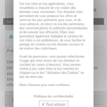
Paiement en ligne
SÉCURISÉ
Sur nos sites et nos applications, nous
recueillons à chacune de vos visites des
Paiement en
4 fois sans frais
à partir de 30€
données vous concernant. Ces données nous
permettent de vous proposer les offres et
services les plus pertinents pour vous, et de
La livraison
vous adresser, en direct ou via des partenaires,
Livraison gratuite dès
55€
des communications et publicités personnalisées
et de mesurer leur efficacité. Elles nous
Acheminement Chronopost
en 24h*
permettent également d'adapter le contenu de
nos sites à vos préférences, de vous faciliter le
partage de contenu sur les réseaux sociaux et
de réaliser des statistiques
Présentation
Avant de poursuivre, vous pouvez sélectionner
l'usage que nous ferons de vos données en
Dotée d'un long manche, cette brosse de bain
cochant les cases ci-dessous. Vous pourrez
permet d'atteindre les zones les plus inaccessibles
mettre à jour votre choix à tout moment en
pour un nettoyage parfait du dos sans effort. La
cliquant sur le lien "Utilisation des Cookies" en
bas de notre site.
brosse dos Ushuaïa permet de nettoyer
efficacement épaule, dos et cou.
Merci d'avance pour votre confiance.
Politique de confidentialité
Conseils d'utilisation
Tout refuser