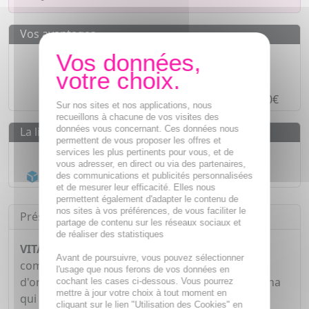
Vos avantages
Des prix
IMBATTABLES
Paiement en ligne
SÉCURISÉ
Paiement en
4 fois sans frais
à partir de 30€
Sur nos sites et nos applications, nous
recueillons à chacune de vos visites des
données vous concernant. Ces données nous
La livraison
permettent de vous proposer les offres et
Livraison gratuite dès
55€
services les plus pertinents pour vous, et de
vous adresser, en direct ou via des partenaires,
Acheminement Chronopost
en 24h*
des communications et publicités personnalisées
et de mesurer leur efficacité. Elles nous
permettent également d'adapter le contenu de
nos sites à vos préférences, de vous faciliter le
Présentation
partage de contenu sur les réseaux sociaux et
de réaliser des statistiques
VITAVEA Brûleur 4 en 1 Morosil 400
est un
Avant de poursuivre, vous pouvez sélectionner
complément alimentaire contenant un extrait
l'usage que nous ferons de vos données en
d'orange sanguine riche en Morosil®, du guarana
cochant les cases ci-dessous. Vous pourrez
mettre à jour votre choix à tout moment en
qui contribue à perdre du poids en plus des
cliquant sur le lien "Utilisation des Cookies" en