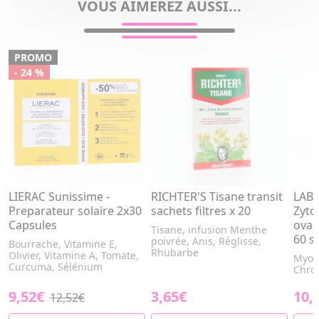
VOUS AIMEREZ AUSSI...
PROMO
- 24 %
LIERAC Sunissime -
RICHTER'S Tisane transit
LAB
Preparateur solaire 2x30
sachets filtres x 20
Zyto
Capsules
ovai
Tisane, infusion Menthe
60 s
poivrée, Anis, Réglisse,
Bourrache, Vitamine E,
Rhubarbe
Olivier, Vitamine A, Tomate,
Myo-i
Curcuma, Sélénium
Chrom
9,52€
3,65€
10,
12,52€