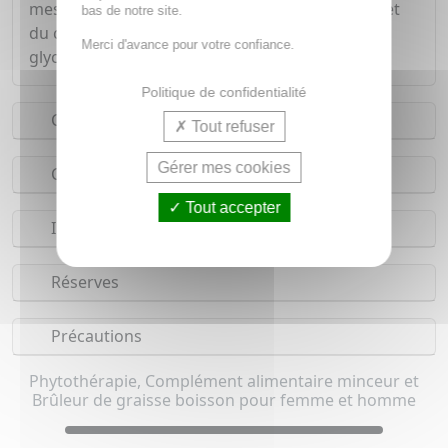
mesures diététiques aide au contrôle du poids et
bas de notre site.
du chrome qui contribue au maintien d'une
Merci d'avance pour votre confiance.
glycémie normale.
Politique de confidentialité
Conseils d'utilisation
Tout refuser
Gérer mes cookies
Composition
Tout accepter
Indications
Réserves
Précautions
Phytothérapie, Complément alimentaire minceur et
Brûleur de graisse boisson pour femme et homme