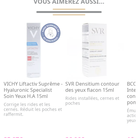
VOUS AIMEREZ AUSSI...
VICHY Liftactiv Suprême -
SVR Densitium contour
BCOM
Hyaluronic Specialist
des yeux flacon 15ml
Inte
Soin Yeux H.A 15ml
cont
Rides installées, cernes et
pom
poches
Corrige les rides et les
cernes. Réduit les poches et
Émuls
raffermit.
actio
yeux.