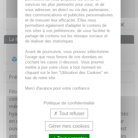
Des prix
IMBATTABLES
services les plus pertinents pour vous, et de
vous adresser, en direct ou via des partenaires,
Paiement en ligne
SÉCURISÉ
des communications et publicités personnalisées
et de mesurer leur efficacité. Elles nous
Paiement en
4 fois sans frais
à partir de 30€
permettent également d'adapter le contenu de
nos sites à vos préférences, de vous faciliter le
partage de contenu sur les réseaux sociaux et
La livraison
de réaliser des statistiques
Livraison gratuite dès
55€
Avant de poursuivre, vous pouvez sélectionner
l'usage que nous ferons de vos données en
Acheminement Chronopost
en 24h*
cochant les cases ci-dessous. Vous pourrez
mettre à jour votre choix à tout moment en
cliquant sur le lien "Utilisation des Cookies" en
Présentation
bas de notre site.
Merci d'avance pour votre confiance.
Filorga Time-Filler Eyes 5XP est un soin pour le
contour des yeux. Directement inspiré de la
Politique de confidentialité
médecine esthétique, il contient de l'acide
hyaluronique et du NCTF, identiques à ceux injectés
Tout refuser
en cabinet médical. Sa formule a été conçue pour
Gérer mes cookies
ouvrir et rajeunir le regard. Son actif botox-like est
associé à un puissant peptide afin de décrisper les