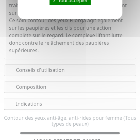
Tout accepter
traits et de lisser la peau de l'intérieur en agissant
sur les rides.
Ce soin contour des yeux Filorga agit également
sur les paupières et les cils pour une action
complète sur le regard. Le complexe liftant lutte
donc contre le relâchement des paupières
supérieures.
Conseils d'utilisation
Composition
Indications
Contour des yeux anti-âge, anti-rides pour femme (Tous
types de peaux)