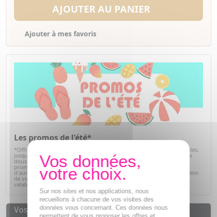
AJOUTER AU PANIER
Ajouter à mes favoris
Les promos de l'été*
*Offre valables sur articles signalés, dans la limite des stocks disponibles,
jusqu'au 31/08/2026. Profitez de l'été pour prendre soin de vous à prix
doux. Retrouvez une sélection de produits de parapharmacie en
promotion : soins solaires, hydratation, bien-être, hygiène et bien
d'autres essentiels du quotidien. C'est le moment idéal pour faire le plein
de vos produits préférés tout en réalisant de belles économies. Offre
valable dans la limite des stocks disponibles.
Voir la sélection
Sur nos sites et nos applications, nous
recueillons à chacune de vos visites des
données vous concernant. Ces données nous
Vos avantages
permettent de vous proposer les offres et