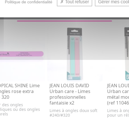
Tout refuser
Gérer mes coo
Politique de confidentialité
VOUS AIMEREZ AUSSI...
PICAL SHINE Lime
JEAN LOUIS DAVID
JEAN LOU
ngles rose extra
Urban care - Limes
Urban car
e 320
professionnelles
métal mo
fantaisie x2
(ref 11046
r des ongles
liques ou des ongles
Limes à ongles doux soft
Limes à on
rels
#240/#320
pour un rés