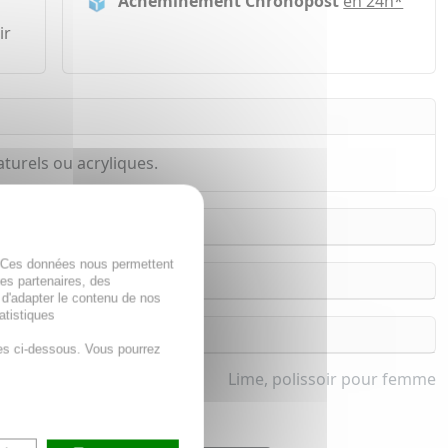
Acheminement Chronopost
en 24h*
ir
naturels ou acryliques.
. Ces données nous permettent
des partenaires, des
 d'adapter le contenu de nos
atistiques
es ci-dessous. Vous pourrez
Lime, polissoir pour femme