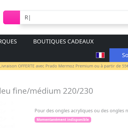
RQUES
BOUTIQUES CADEAUX
So
Livraison OFFERTE avec
Prado Mermoz Premium
ou à partir de 55
leu fine/médium 220/230
Pour des ongles acryliques ou des ongles n
Momentanément indisponible