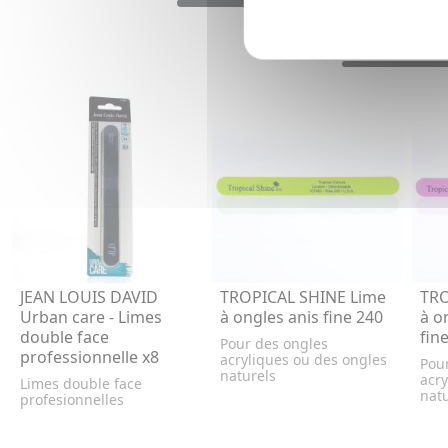
JEAN LOUIS DAVID
TROPICAL SHINE Lime
TRO
Urban care - Limes
à ongles anis fine 240
à o
double face
fin
Pour des ongles
professionnelle x8
acryliques ou des ongles
Pou
naturels
acry
Limes double face
natu
profesionnelles