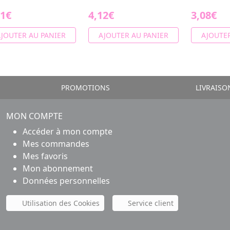
91€
4,12€
3,08€
JOUTER AU PANIER
AJOUTER AU PANIER
AJOUTER
PROMOTIONS
LIVRAISO
MON COMPTE
Accéder à mon compte
Mes commandes
Mes favoris
Mon abonnement
Données personnelles
Utilisation des Cookies
Service client