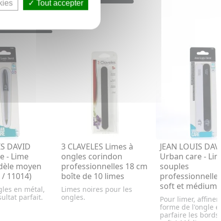
kies
Tout accepter
IS DAVID
3 CLAVELES Limes à
JEAN LOUIS DAV
e - Lime
ongles corindon
Urban care - Li
dèle moyen
professionnelles 18 cm
souples
 / 11014)
boîte de 10 limes
professionnelle
soft et médium
gles en métal,
Limes noires pour les
ultat parfait.
ongles.
Pour limer, affiner 
forme de l'ongle e
parfaire les bords