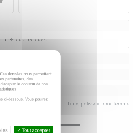
ir
naturels ou acryliques.
. Ces données nous permettent
des partenaires, des
 d'adapter le contenu de nos
atistiques
es ci-dessous. Vous pourrez
Lime, polissoir pour femme
kies
Tout accepter