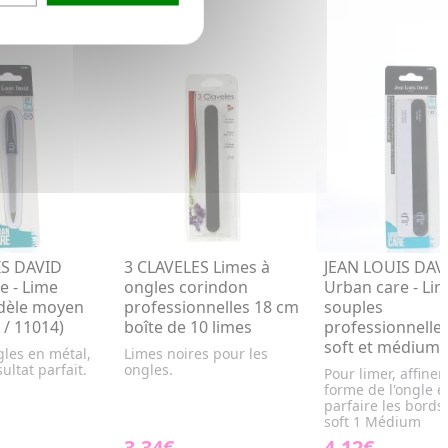
IS DAVID
3 CLAVELES Limes à
JEAN LOUIS DAV
e - Lime
ongles corindon
Urban care - Li
dèle moyen
professionnelles 18 cm
souples
 / 11014)
boîte de 10 limes
professionnelle
soft et médium
gles en métal,
Limes noires pour les
ultat parfait.
ongles.
Pour limer, affiner 
forme de l'ongle e
parfaire les bords
soft 1 Médium
3,34€
4,12€