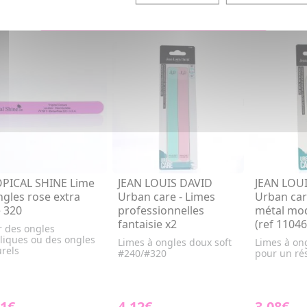
PICAL SHINE Lime
JEAN LOUIS DAVID
JEAN LOU
ngles rose extra
Urban care - Limes
Urban car
e 320
professionnelles
métal mo
fantaisie x2
(ref 11046
r des ongles
liques ou des ongles
Limes à ongles doux soft
Limes à on
rels
#240/#320
pour un rés
91€
4,12€
3,08€