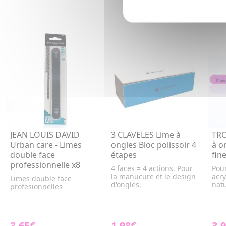
JEAN LOUIS DAVID
3 CLAVELES Lime à
TRO
Urban care - Limes
ongles Bloc polissoir 4
à o
double face
étapes
fin
professionnelle x8
4 faces = 4 actions. Pour
Pou
la manucure et le design
acry
Limes double face
d'ongles.
natu
profesionnelles
3,65€
1,98€
3,