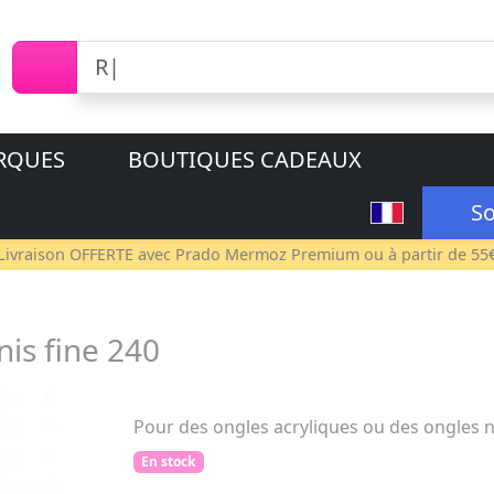
RQUES
BOUTIQUES CADEAUX
So
Livraison OFFERTE avec
Prado Mermoz Premium
ou à partir de 55
is fine 240
Pour des ongles acryliques ou des ongles n
En stock