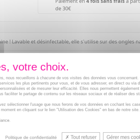
Paiement en
4 fois sans frais
à part
de 30€
ine ! Lavable et désinfectable, elle s'utilise sur des ongles 
ions, nous recueillons à chacune de vos visites des données vous concernant
services les plus pertinents pour vous, et de vous adresser, en direct ou via 
ersonnalisées et de mesurer leur efficacité. Elles nous permettent également
s faciliter le partage de contenu sur les réseaux sociaux et de réaliser des st
vez sélectionner l'usage que nous ferons de vos données en cochant les cas
t moment en cliquant sur le lien "Utilisation des Cookies" en bas de notre site.
iance.
Tout refuser
Gérer mes coo
Politique de confidentialité
VOUS AIMEREZ AUSSI...