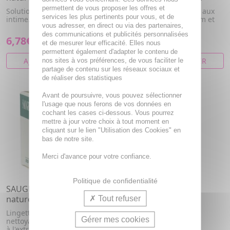
permettent de vous proposer les offres et
Solution lavante pour usage
Gel intime antiseptique aux
services les plus pertinents pour vous, et de
intime.
extraits naturels de thym et
vous adresser, en direct ou via des partenaires,
acide hyaluronique
des communications et publicités personnalisées
6,78€
6,21€
et de mesurer leur efficacité. Elles nous
permettent également d'adapter le contenu de
AJOUTER AU PANIER
AJOUTER AU PANIER
nos sites à vos préférences, de vous faciliter le
partage de contenu sur les réseaux sociaux et
de réaliser des statistiques
Avant de poursuivre, vous pouvez sélectionner
l'usage que nous ferons de vos données en
cochant les cases ci-dessous. Vous pourrez
mettre à jour votre choix à tout moment en
cliquant sur le lien "Utilisation des Cookies" en
bas de notre site.
Merci d'avance pour votre confiance.
Politique de confidentialité
SAUGELLA Antiseptique
naturel lingettes
Tout refuser
Lingette imprégnée
Gérer mes cookies
nettoyante pour usage intime
à l'extrait de thym et de