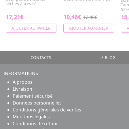
sola
sèches à trés sè...
Tam
SPF
17,21€
10,46€
15
12,46€
AJOUTER AU PANIER
AJOUTER AU PANIER
A
CONTACTS
LE BLOG
INFORMATIONS
A propos
Livraison
Paiement sécurisé
Données personnelles
Conditions générales de ventes
Mentions légales
Conditions de retour