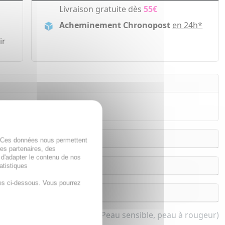
Livraison gratuite dès
55€
Acheminement Chronopost
en 24h*
ir
les exposées au soleil.
. Ces données nous permettent
des partenaires, des
 d'adapter le contenu de nos
atistiques
es ci-dessous. Vous pourrez
/30 pour femme et homme (Peau sensible, peau à rougeur)