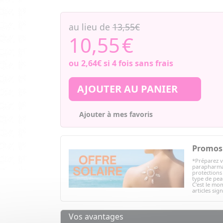
au lieu de
13,55€
10,55
€
ou
2,64€
si 4 fois sans frais
AJOUTER AU PANIER
Ajouter à mes favoris
Promos 
*Préparez v
parapharmac
protections 
type de peau
C'est le mom
articles sig
Vos avantages