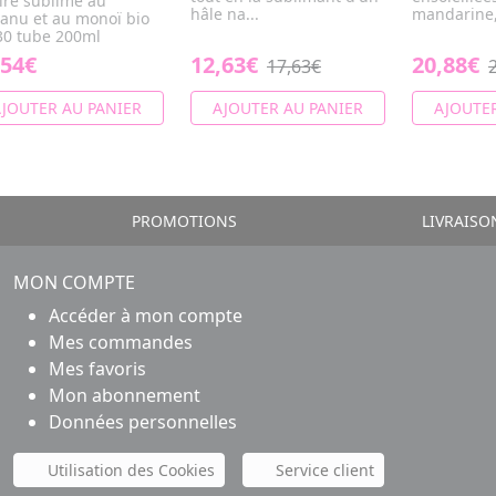
ire sublime au
hâle na...
mandarine, 
anu et au monoï bio
30 tube 200ml
,54€
12,63€
20,88€
17,63€
JOUTER AU PANIER
AJOUTER AU PANIER
AJOUTER
PROMOTIONS
LIVRAISO
MON COMPTE
Accéder à mon compte
Mes commandes
Mes favoris
Mon abonnement
Données personnelles
Utilisation des Cookies
Service client