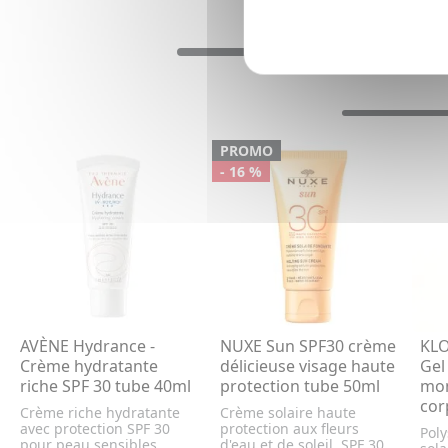
PROMO
- 16 %
AVÈNE Hydrance -
NUXE Sun SPF30 crème
KLO
Crème hydratante
délicieuse visage haute
Gel
riche SPF 30 tube 40ml
protection tube 50ml
mon
cor
Crème riche hydratante
Crème solaire haute
avec protection SPF 30
protection aux fleurs
Pol
pour peau sensibles
d'eau et de soleil, SPF 30.