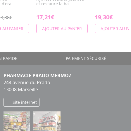
d'ora...
et restaure la ba...
17,21€
19,30€
23,88€
 AU PANIER
AJOUTER AU PANIER
AJOUTER AU PA
N RAPIDE
PAIEMENT SÉCURISÉ
PHARMACIE PRADO MERMOZ
244 avenue du Prado
13008 Marseille
Site internet