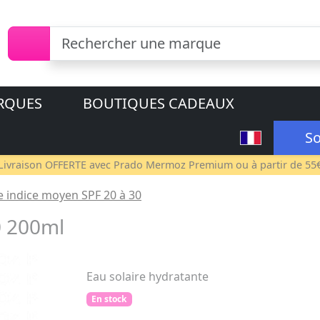
RQUES
BOUTIQUES CADEAUX
So
Livraison OFFERTE avec
Prado Mermoz Premium
ou à partir de 55
e indice moyen SPF 20 à 30
0 200ml
Eau solaire hydratante
En stock