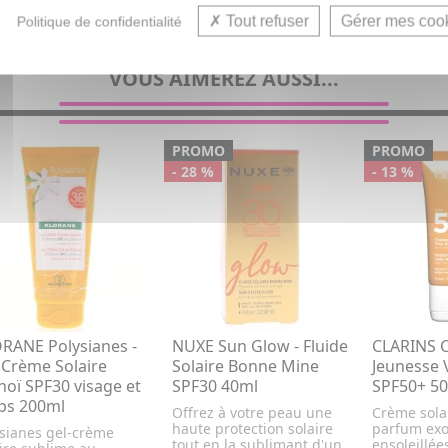
Tout refuser
Gérer mes coo
Politique de confidentialité
VOUS AIMEREZ AUSSI...
PROMO
PROMO
- 28 %
- 13 %
RANE Polysianes -
NUXE Sun Glow - Fluide
CLARINS C
 Crème Solaire
Solaire Bonne Mine
Jeunesse 
oï SPF30 visage et
SPF30 40ml
SPF50+ 5
ps 200ml
Offrez à votre peau une
Crème sola
haute protection solaire
parfum exot
ysianes gel-crème
tout en la sublimant d'un
ensoleillée