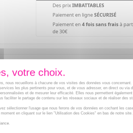
Des prix
IMBATTABLES
Paiement en ligne
SÉCURISÉ
Paiement en
4 fois sans frais
à part
de 30€
iodégradable à la sensorialité unique pour les peaux sensib
ions, nous recueillons à chacune de vos visites des données vous concernant
services les plus pertinents pour vous, et de vous adresser, en direct ou via 
ersonnalisées et de mesurer leur efficacité. Elles nous permettent également
s faciliter le partage de contenu sur les réseaux sociaux et de réaliser des st
vez sélectionner l'usage que nous ferons de vos données en cochant les cas
t moment en cliquant sur le lien "Utilisation des Cookies" en bas de notre site.
iance.
Crème, Fluide solaire protection moyenne SPF 20