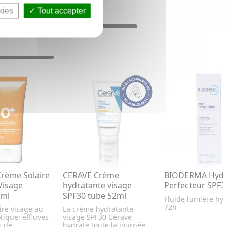
kies
Tout accepter
rème Solaire
CERAVE Crème
BIODERMA Hydra
Visage
hydratante visage
Perfecteur SPF3
0ml
SPF30 tube 52ml
Fluide lumière hy
72h
ire visage au
La crème hydratante
ique: effluves
visage SPF30 Cerave
s de
hydrate toute la journée