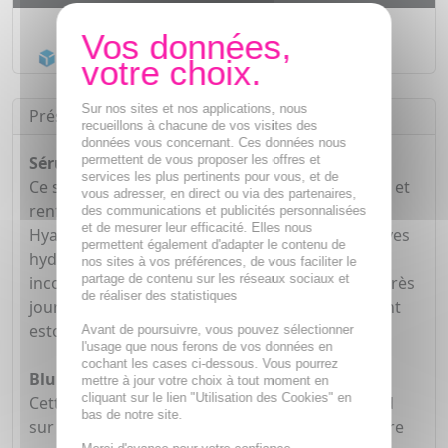
Livraison gratuite dès
55€
Acheminement Chronopost
en 24h*
Sur nos sites et nos applications, nous
Présentation
recueillons à chacune de vos visites des
données vous concernant. Ces données nous
permettent de vous proposer les offres et
Sérum Ampoule hydra 30ml :
services les plus pertinents pour vous, et de
Ce sérum ultra-concentré en vitamine B3 apaise et
vous adresser, en direct ou via des partenaires,
renforce l'épiderme. L'association de 3 Acides
des communications et publicités personnalisées
et de mesurer leur efficacité. Elles nous
Hyaluroniques recharge durablement les réserves
permettent également d'adapter le contenu de
hydriques de la peau. Les tiraillements et les
nos sites à vos préférences, de vous faciliter le
partage de contenu sur les réseaux sociaux et
inconforts sont réduits immédiatement. Jour après
de réaliser des statistiques
jour, la peau se repulpe et les signes de l'âge sont
estompés.
Avant de poursuivre, vous pouvez sélectionner
l'usage que nous ferons de vos données en
cochant les cases ci-dessous. Vous pourrez
Blur sun secure SPF50+ :
mettre à jour votre choix à tout moment en
cliquant sur le lien "Utilisation des Cookies" en
Cette crème à la texture mousse légère qui fond
bas de notre site.
sur la peau, l'unifiant et floutant les défauts, offre