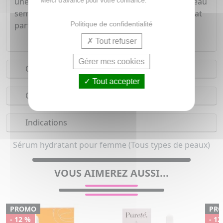
une haute protection solaire (SPF50+). Ainsi la peau
Merci d'avance pour votre confiance.
semble lissée, veloutée et enveloppée d'un délicat
Politique de confidentialité
parfum estival.
Tout refuser
Gérer mes cookies
Conseils d'utilisation
Tout accepter
Composition
Indications
Sérum hydratant pour femme (Tous types de peaux)
VOUS AIMEREZ AUSSI...
PROMO
PR
- 12 %
- 12