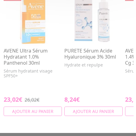
AVENE Ultra Sérum
PURETE Sérum Acide
AVEN
Hydratant 1.0%
Hyaluronique 3% 30ml
1.4%
Panthenol 30ml
Cg 3
Hydrate et repulpe
Sérum hydratant visage
Sérum
SPF50+
23,02€
8,24€
23,
26,02€
AJOUTER AU PANIER
AJOUTER AU PANIER
A