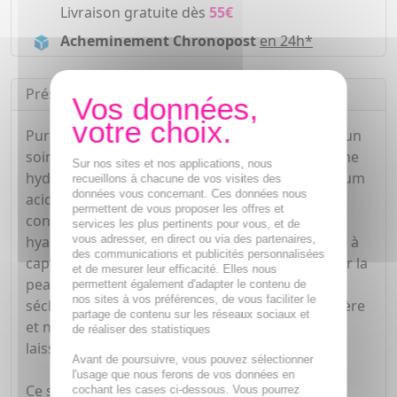
Livraison gratuite dès
55€
Acheminement Chronopost
en 24h*
Présentation
Pureté Sérum Acide Hyaluronique 3% 30 ml est un
soin visage concentré formulé pour apporter une
Sur nos sites et nos applications, nous
hydratation intense et durable à la peau. Ce sérum
recueillons à chacune de vos visites des
données vous concernant. Ces données nous
acide hyaluronique Pureté contient une
permettent de vous proposer les offres et
concentration optimale de 3% d'acide
services les plus pertinents pour vous, et de
vous adresser, en direct ou via des partenaires,
hyaluronique, un actif reconnu pour sa capacité à
des communications et publicités personnalisées
capter et retenir l'eau, ce qui permet de repulper la
et de mesurer leur efficacité. Elles nous
peau et de réduire visiblement les signes de
permettent également d'adapter le contenu de
nos sites à vos préférences, de vous faciliter le
sécheresse et de fatigue. Grâce à sa texture légère
partage de contenu sur les réseaux sociaux et
et non grasse, ce sérum pénètre rapidement et
de réaliser des statistiques
laisse la peau souple, confortable et éclatante.¿
Avant de poursuivre, vous pouvez sélectionner
l'usage que nous ferons de vos données en
Ce sérum hydratant Pureté convient à tous les
cochant les cases ci-dessous. Vous pourrez