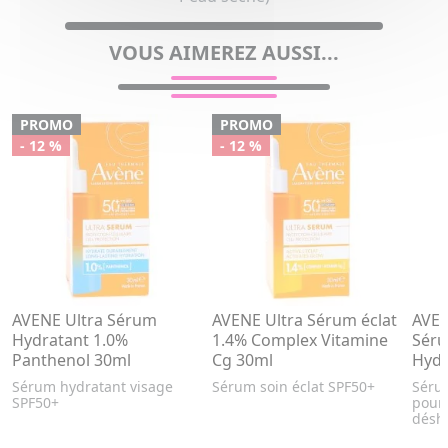
VOUS AIMEREZ AUSSI...
PROMO
PROMO
- 12 %
- 12 %
AVENE Ultra Sérum
AVENE Ultra Sérum éclat
AVEN
Hydratant 1.0%
1.4% Complex Vitamine
Séru
Panthenol 30ml
Cg 30ml
Hydr
Sérum hydratant visage
Sérum soin éclat SPF50+
Séru
SPF50+
pour 
désh