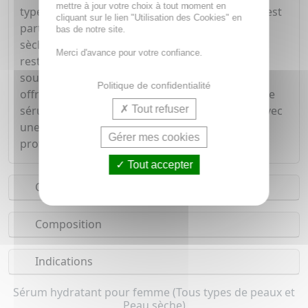
mettre à jour votre choix à tout moment en
types de peaux, y compris les plus sensibles, et est
cliquant sur le lien "Utilisation des Cookies" en
particulièrement recommandé pour les peaux
bas de notre site.
sèches, déshydratées ou matures. Il aide à
Merci d'avance pour votre confiance.
restaurer la barrière cutanée, à améliorer la
souplesse et à prévenir les tiraillements, tout en
Politique de confidentialité
offrant une sensation de fraîcheur immédiate. Le
Tout refuser
sérum peut être utilisé seul ou en association avec
une crème hydratante pour renforcer l'effet
Gérer mes cookies
protecteur et nourrissant.
Tout accepter
Conseils d'utilisation
Composition
Indications
Sérum hydratant pour femme (Tous types de peaux et
Peau sèche)