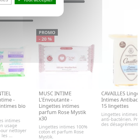
PROMO
- 20 %
TIEL
MUSC INTIME
CAVAILLES Linge
ntime -
L'Envoutante -
Intimes Antibac
intimes bio
Lingettes intimes
15 lingettes
parfum Rose Mystik
Lingettes intimes 
x30
anti-bactérien. Pr
es intimes
des désagrément
 en usage
Lingettes intimes 100%
pour nettoyer
coton et parfum Rose
les ...
Mystik.