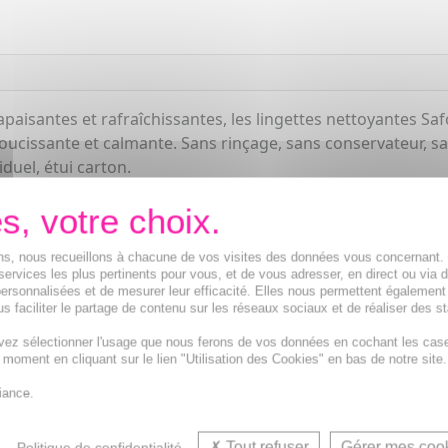
isantes et rafraîchissantes, les lingettes nettoyantes Safor
oucissante et calmante. Sans rinçage, sans conservateur, sa
duel, étui carton.
ions, nous recueillons à chacune de vos visites des données vous concernant
services les plus pertinents pour vous, et de vous adresser, en direct ou via 
ersonnalisées et de mesurer leur efficacité. Elles nous permettent également
s faciliter le partage de contenu sur les réseaux sociaux et de réaliser des st
vez sélectionner l'usage que nous ferons de vos données en cochant les cas
t moment en cliquant sur le lien "Utilisation des Cookies" en bas de notre site.
Li
iance.
Tweeter
Tout refuser
Gérer mes coo
Politique de confidentialité