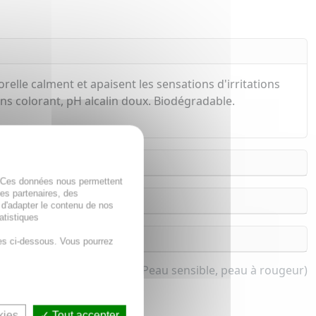
elle calment et apaisent les sensations d'irritations
ns colorant, pH alcalin doux. Biodégradable.
. Ces données nous permettent
des partenaires, des
 d'adapter le contenu de nos
atistiques
es ci-dessous. Vous pourrez
ngette intime pour femme (Peau sensible, peau à rougeur)
kies
Tout accepter