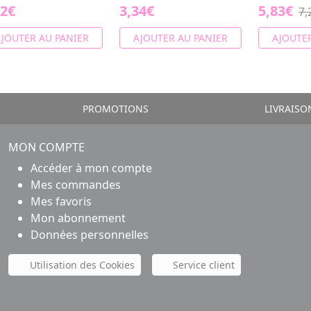
12€
3,34€
5,83€
7,
JOUTER AU PANIER
AJOUTER AU PANIER
AJOUTER
PROMOTIONS
LIVRAISO
MON COMPTE
Accéder à mon compte
Mes commandes
Mes favoris
Mon abonnement
Données personnelles
Utilisation des Cookies
Service client