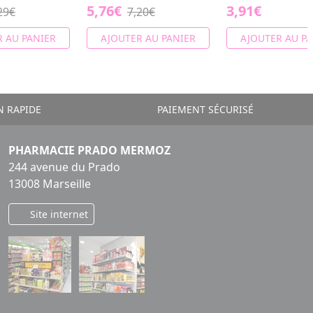
5,76€
3,91€
29€
7,20€
 AU PANIER
AJOUTER AU PANIER
AJOUTER AU PA
N RAPIDE
PAIEMENT SÉCURISÉ
PHARMACIE PRADO MERMOZ
244 avenue du Prado
13008 Marseille
Site internet