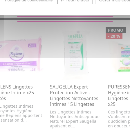
VOUS AIMEREZ AUSSI...
PROMO
- 20 %
LENS Lingettes
SAUGELLA Expert
PURESSEN
iène Intime x25
Protection Active -
Hygiène i
tés
Lingettes Nettoyantes
Lingettes 
Intimes 15 Lingettes
x25
Lingettes Intimes
toyantes Hygiène
Les Lingettes Intimes
Ces lingett
ime Replens apportent
Nettoyantes Antiseptique
s'utilisent
sensation d...
Naturel Expert Saugella
quotidien 
apaisent et...
en douceur 