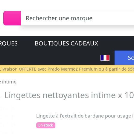
RQUES
BOUTIQUES CADEAUX
So
Livraison OFFERTE avec
Prado Mermoz Premium
ou à partir de 55
e intime
Lingettes nettoyantes intime x 10
Lingette à l'extrait de bardane pour usage 
En stock