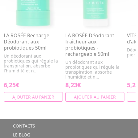
LA ROSÉE Recharge
LA ROSÉE Déodorant
VITR
Déodorant aux
fraîcheur aux
d'al
probiotiques 50ml
probiotiques -
Déodo
rechargeable 50ml
pierr
Un déodorant aux
probiotiques qui régule la
Un déodorant aux
transpiration, absorbe
probiotiques qui régule la
l'humidité et n...
transpiration, absorbe
l'humidité et n...
6,25€
8,23€
5,2
AJOUTER AU PANIER
AJOUTER AU PANIER
A
CONTACTS
LE BLOG