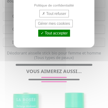
douce odeur estivale
Politique de confidentialité
Tout refuser
Conseils d'utilisation
Gérer mes cookies
Composition
Tout accepter
Indications
Déodorant aisselle stick bio pour femme et homme
(Tous types de peaux)
VOUS AIMEREZ AUSSI...