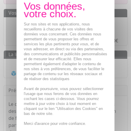
Vos avantages
Des prix
IMBATTABLES
Sur nos sites et nos applications, nous
recueillons à chacune de vos visites des
Paiement en ligne
SÉCURISÉ
données vous concernant. Ces données nous
permettent de vous proposer les offres et
Paiement en
4 fois sans frais
à partir de 30€
services les plus pertinents pour vous, et de
vous adresser, en direct ou via des partenaires,
La livraison
des communications et publicités personnalisées
et de mesurer leur efficacité. Elles nous
Livraison gratuite dès
55€
permettent également d'adapter le contenu de
nos sites à vos préférences, de vous faciliter le
Acheminement Chronopost
en 24h*
partage de contenu sur les réseaux sociaux et
de réaliser des statistiques
Avant de poursuivre, vous pouvez sélectionner
Présentation
l'usage que nous ferons de vos données en
cochant les cases ci-dessous. Vous pourrez
Le déodorant stick Respire protège vos aisselles
mettre à jour votre choix à tout moment en
cliquant sur le lien "Utilisation des Cookies" en
des mauvaises odeurs, et procure une sensation
bas de notre site.
de fraicheur durant 48h. Grâce à ses différents
Merci d'avance pour votre confiance.
parfums floraux, il délaisse sur votre peau une