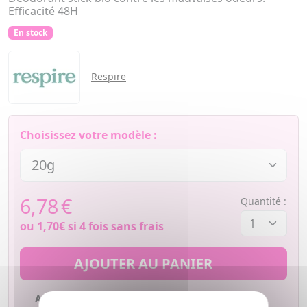
Efficacité 48H
En stock
Respire
Choisissez votre modèle :
6,78
€
Quantité :
ou
1,70€
si 4 fois sans frais
AJOUTER AU PANIER
Ajouter à mes favoris